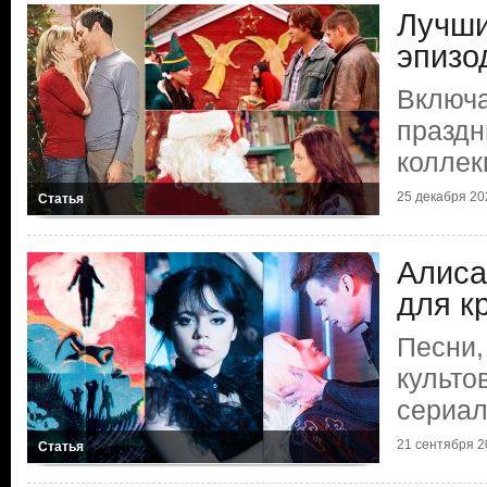
Лучши
эпизо
Включа
праздн
коллек
25 декабря 202
Статья
Алиса
для к
Песни,
культо
сериа
21 сентября 20
Статья