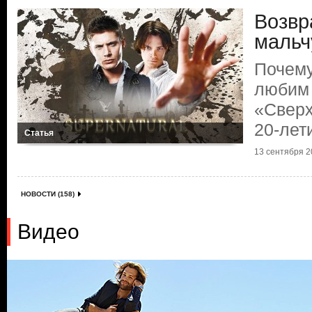
Возвр
мальч
Почему
любим
«Сверх
20-лет
Статья
13 сентября 20
НОВОСТИ (158)
Видео