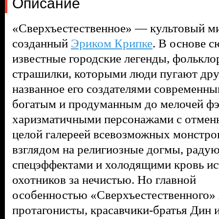
Описание
«Сверхъестественное» — культовый ми
созданный
Эриком Крипке
. В основе с
известные городские легенды, фолькло
страшилки, которыми люди пугают друг
названное его создателями современны
богатым и продуманным до мелочей ф
харизматичными персонажами с отмен
целой галереей всевозможных монстро
взглядом на религиозные догмы, раду
спецэффектами и холодящими кровь ис
охотников за нечистью. Но главной
особенностью
«Сверхъестественного
»
протагонисты, красавчики-братья Дин