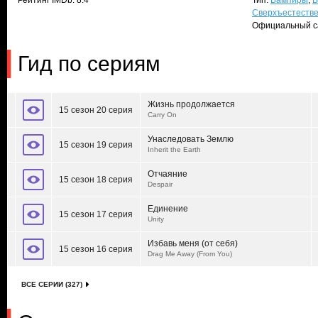
Рейтинг IMDb: 8.4
Тип:
Вампиры
,
В
Сверхъестеств
Официальный с
Гид по сериям
Жизнь продолжается
15 сезон 20 серия
Carry On
Унаследовать Землю
15 сезон 19 серия
Inherit the Earth
Отчаяние
15 сезон 18 серия
Despair
Единение
15 сезон 17 серия
Unity
Избавь меня (от себя)
15 сезон 16 серия
Drag Me Away (From You)
ВСЕ СЕРИИ (327)