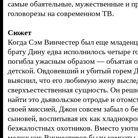
самые обаятельные, мужественные и п
головорезы на современном ТВ.
Сюжет
Когда Сэм Винчестер
был еще младенц
брату Дину
едва исполнилось четыре г
погибла ужасным образом — объятая ог
детской. Овдовевший и убитый горем 
выяснил, что его любимую жену высле
сверхъестественная сущность. Он решил
найти это дьявольское отродье и отом
своей миссией, Джон совсем забыл о б
сыновей, воспитывая их как хладнокро
безжалостных охотников. Вместо уютн
маленьких Винчестеров были комнаты в