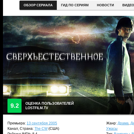
ОБЗОР СЕРИАЛА
ГИД ПО СЕРИЯМ
НОВОСТИ
ВИДЕ
ОЦЕНКА ПОЛЬЗОВАТЕЛЕЙ
9.2
LOSTFILM.TV
Премьера:
13 сентября 2005
Жанр:
Драма
,
Д
Канал, Страна:
The CW
(США)
Ужасы