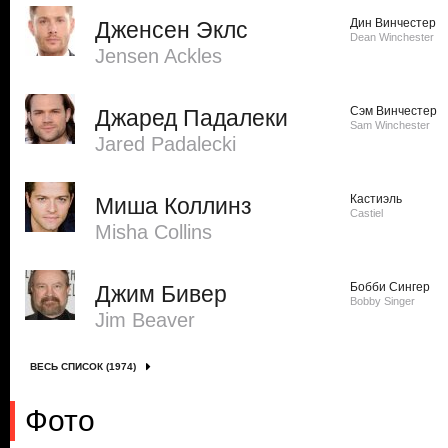
Дин Винчестер
Дженсен Эклс
Dean Winchester
Jensen Ackles
Сэм Винчестер
Джаред Падалеки
Sam Winchester
Jared Padalecki
Кастиэль
Миша Коллинз
Castiel
Misha Collins
Бобби Сингер
Джим Бивер
Bobby Singer
Jim Beaver
ВЕСЬ СПИСОК (1974)
Фото