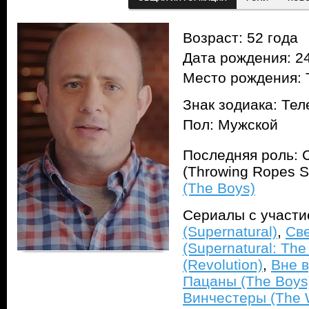
Возраст: 52 года
Дата рождения: 24
Место рождения: 
Знак зодиака: Тел
Пол: Мужской
Последняя роль: 
(Throwing Ropes 
(The Boys)
Сериалы с участ
(Supernatural)
,
Св
(Supernatural: The
(Revolution)
,
Вне в
Пацаны (The Boys
Винчестеры (The 