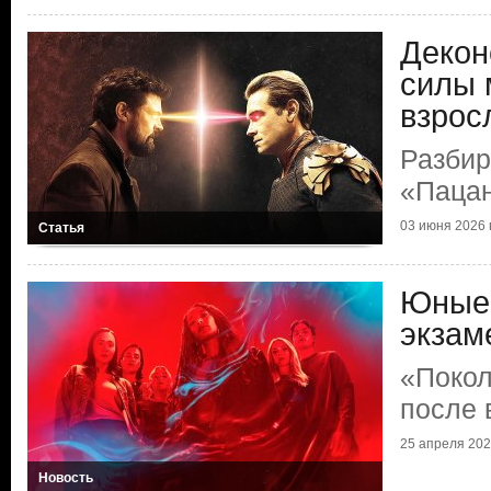
Декон
силы 
взрос
Разбир
«Паца
03 июня 2026 г
Статья
Юные 
экзам
«Покол
после 
25 апреля 2026
Новость