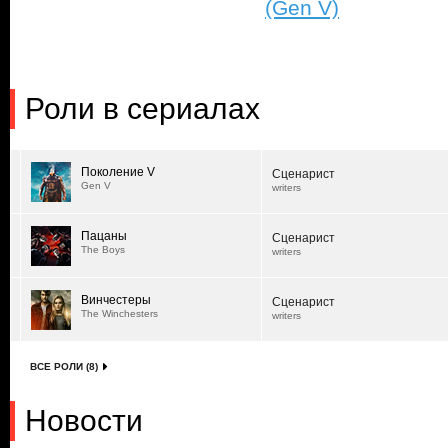
(Gen V)
Роли в сериалах
Поколение V
Сценарист
Gen V
writers
Пацаны
Сценарист
The Boys
writers
Винчестеры
Сценарист
The Winchesters
writers
ВСЕ РОЛИ (8)
Новости