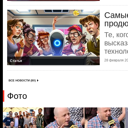
Самые
продю
Те, ко
высказ
технол
28 февраля 20
Статья
ВСЕ НОВОСТИ (80)
Фото