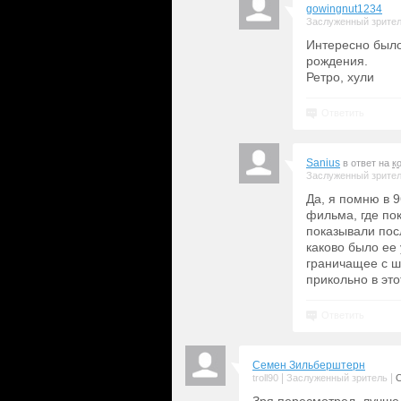
gowingnut1234
Заслуженный зрите
Интересно было
рождения.
Ретро, хули
Ответить
Sanius
в ответ на
к
Заслуженный зрите
Да, я помню в 9
фильма, где по
показывали пос
каково было ее
граничащее с ш
прикольно в это
Ответить
Семен Зильберштерн
|
|
troll90
Заслуженный зритель
О