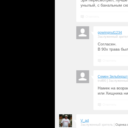
Зря пересмотрел, лучше
унылый, с банальным с
Ответить
gowingnut1234
Заслуженный зрите
Согласен.
В 90х трава бы
Ответить
Семен Зильбершт
|
troll90
Заслуженный
Намек на возра
или Хищника ник
Ответить
V_ad
|
Заслуженный зритель
Оценка 