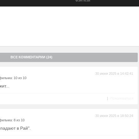
Фэнтези
ВСЕ КОММЕНТАРИИ (24)
30 июня 2025 в 14:42:41
фильма: 10 из 10
ит...
|
Пожаловаться
30 июня 2025 в 18:50:24
фильма: 8 из 10
падают в Рай".