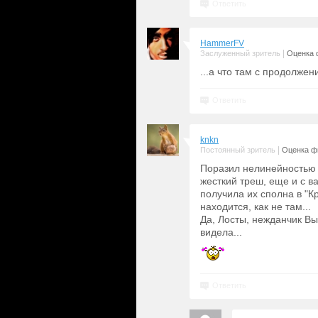
Ответить
HammerFV
|
Заслуженный зритель
Оценка 
...а что там с продолже
Ответить
knkn
|
Постоянный зритель
Оценка фи
Поразил нелинейностью с
жесткий треш, еще и с в
получила их сполна в "К
находится, как не там...
Да, Лосты, нежданчик Вы
видела...
Ответить