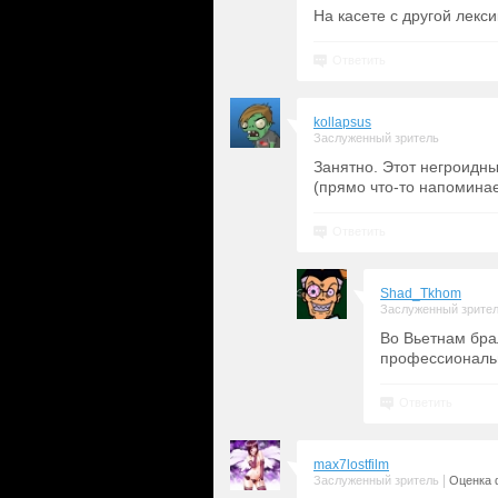
На касете с другой лекс
Ответить
kollapsus
Заслуженный зритель
Занятно. Этот негроидны
(прямо что-то напоминает
Ответить
Shad_Tkhom
Заслуженный зрите
Во Вьетнам бра
профессиональ
Ответить
max7lostfilm
|
Заслуженный зритель
Оценка 