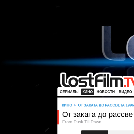
СЕРИАЛЫ
КИНО
НОВОСТИ
ВИДЕО
КИНО
ОТ ЗАКАТА ДО РАССВЕТА 1996
От заката до рассве
From Dusk Till Dawn