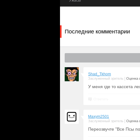
а, Ужасы
Ужасы
Последние комментарии
Shad_Tkhom
|
Заслуженный зритель
Оценка 
У меня где то кассета леж
Ответить
Maxym2501
|
Заслуженный зритель
Оценка 
Переозвучте "Все Псы по