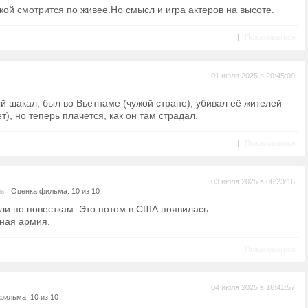
икой смотрится по живее.Но смысл и игра актеров на высоте.
|
Пожаловаться
01 июля 2025 в 20:45:09
й шакал, был во Вьетнаме (чужой стране), убивал её жителей
), но теперь плачется, как он там страдал.
|
Пожаловаться
03 июля 2025 в 06:23:16
|
ль
Оценка фильма: 10 из 10
ли по повесткам. Это потом в США появилась
ная армия.
Пожаловаться
04 июля 2025 в 16:41:57
фильма: 10 из 10