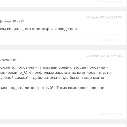
|
Пожаловаться
30 июня 2025 в 19:21:08
фильма: 10 из 10
нием сериала, его ж не закрыли вроде пока
|
Пожаловаться
30 июня 2025 в 20:45:33
льма: 8 из 10
южета: половина - туповатый боевик, вторая половина -
ампирами! о_О Я полфильма ждала этих вампиров - и вот я
ручёной сиське"... Действительно, где бы они еще могли
 мне подогнали конкретный!.. Таких вампиров я еще не
|
Пожаловаться