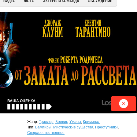
ВИДЕО
ФОТО
АКТЕРЫ И КОМАНДА
ОБСУЖДЕНИЕ
ВАША ОЦЕНКА
Жанр:
Триллер
,
Боевик
,
Ужасы
,
Криминал
Тип:
Вампиры
,
Мистические существа
,
Преступники
,
Сверхъестественное