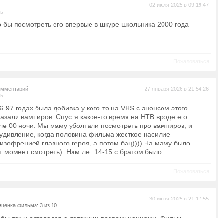
02 июля 2025 в 09:19:47
ль
 бы посмотреть его впервые в шкуре школьника 2000 года
Пожаловаться
омментарий
27 января 2026 в 21:54:26
ль
6-97 годах была добивка у кого-то на VHS с анонсом этого
казали вампиров. Спустя какое-то время на НТВ вроде его
ле 00 ночи. Мы маму уболтали посмотреть про вампиров, и
 удивление, когда половина фильма жесткое насилие
изофренией главного героя, а потом бац)))) На маму было
т момент смотреть). Нам лет 14-15 с братом было.
Пожаловаться
30 июня 2025 в 21:17:55
ценка фильма: 3 из 10