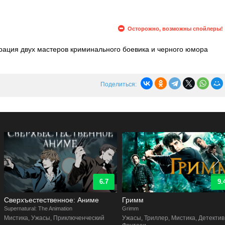
Осторожно, возможны спойлеры!
рация двух мастеров криминального боевика и черного юмора
игеса
, где первый написал сценарий (по идее
Роберта Курцмана
),
дущие легенды кинематографа создали мрачную комедию с
ампирского хоррора, щедро сдобренную реками крови и
Поделиться:
задействован и выдающийся актерский состав. Если в 90-х
эти имена, то сейчас они звучат для нас как украшение любого
ордж Клуни
,
Сальма Хайек
,
Харви Кейтель
,
Дэнни Трехо
,
Джульетт
рдж Клуни
и
Квентин Тарантино
), совершив ограбление банка,
яв в заложники разочаровавшегося в вере священника (
Харви
вляются в Мексику, где их уже ждет подельник. Время до встречи с
придорожном баре для дальнобойщиков. Но «переждать» в этом
6.7
9.4
еняется на «пережить», и сделать это оказывается совсем
Сверхъестественное: Аниме
Гримм
upernatural: The Animation
Grimm
Мистика, Ужасы, Приключенческий
Ужасы, Триллер, Мистика, Детектив,