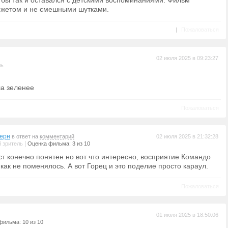
 бы так и оставался с детскими воспоминаниями. Фильм
южетом и не смешными шутками.
|
Пожаловаться
02 июля 2025 в 09:23:27
ль
ла зеленее
Пожаловаться
ерн
в ответ на
комментарий
02 июля 2025 в 21:32:28
|
 зритель
Оценка фильма: 3 из 10
ст конечно понятен но вот что интересно, восприятие Командо
ак не поменялось. А вот Горец и это поделие просто караул.
Пожаловаться
01 июля 2025 в 18:50:06
фильма: 10 из 10