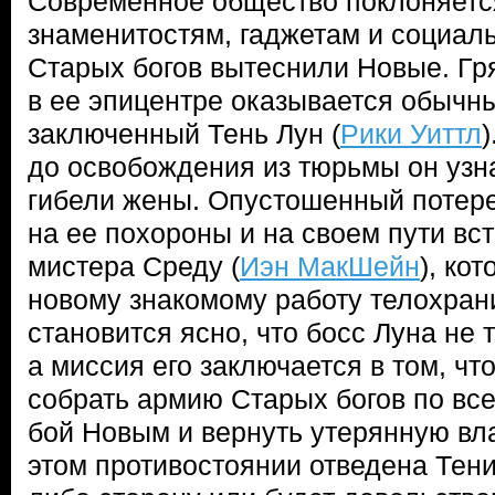
Современное общество поклоняетс
знаменитостям, гаджетам и социаль
Старых богов вытеснили Новые. Гря
в ее эпицентре оказывается обыч
заключенный Тень Лун (
Рики Уиттл
)
до освобождения из тюрьмы он узна
гибели жены. Опустошенный потере
на ее похороны и на своем пути вс
мистера Среду (
Иэн МакШейн
), ко
новому знакомому работу телохран
становится ясно, что босс Луна не т
а миссия его заключается в том, чт
собрать армию Старых богов по все
бой Новым и вернуть утерянную вла
этом противостоянии отведена Тени