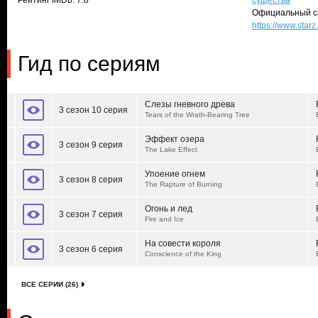
Рейтинг IMDb: 7.8
существа
Официальный с
https://www.star
Гид по сериям
Слезы гневного древа
3 сезон 10 серия
Tears of the Wrath-Bearing Tree
Эффект озера
3 сезон 9 серия
The Lake Effect
Упоение огнем
3 сезон 8 серия
The Rapture of Burning
Огонь и лед
3 сезон 7 серия
Fire and Ice
На совести короля
3 сезон 6 серия
Conscience of the King
ВСЕ СЕРИИ (26)