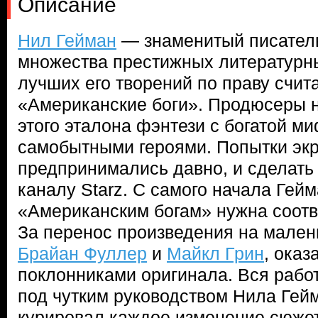
Описание
Нил Гейман
— знаменитый писатель
множества престижных литературн
лучших его творений по праву счит
«Американские боги». Продюсеры н
этого эталона фэнтези с богатой м
самобытными героями. Попытки экр
предпринимались давно, и сделать 
каналу Starz. С самого начала Гейм
«Американским богам» нужна соот
За перенос произведения на мален
Брайан Фуллер
и
Майкл Грин
, ока
поклонниками оригинала. Вся рабо
под чутким руководством Нила Гей
курировал каждое изменение сюжет