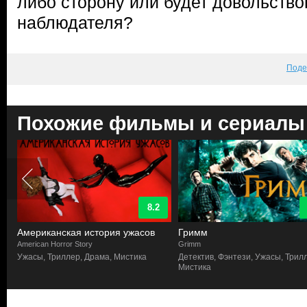
либо сторону или будет довольств
наблюдателя?
Поде
Похожие фильмы и сериалы
8.2
Американская история ужасов
Гримм
American Horror Story
Grimm
а,
Ужасы, Триллер, Драма, Мистика
Детектив, Фэнтези, Ужасы, Трил
Мистика