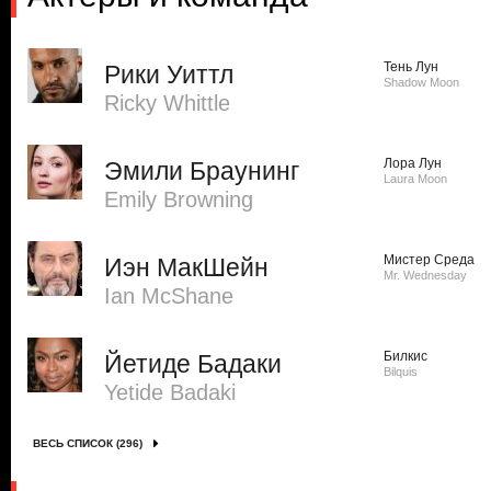
Тень Лун
Рики Уиттл
Shadow Moon
Ricky Whittle
Лора Лун
Эмили Браунинг
Laura Moon
Emily Browning
Мистер Среда
Иэн МакШейн
Mr. Wednesday
Ian McShane
Билкис
Йетиде Бадаки
Bilquis
Yetide Badaki
ВЕСЬ СПИСОК (296)