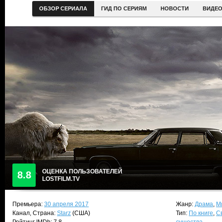
ОБЗОР СЕРИАЛА
ГИД ПО СЕРИЯМ
НОВОСТИ
ВИДЕ
ОЦЕНКА ПОЛЬЗОВАТЕЛЕЙ
8.8
LOSTFILM.TV
Премьера:
30 апреля 2017
Жанр:
Драма
,
М
Канал, Страна:
Starz
(США)
Тип:
По книге
,
С