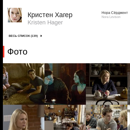
Нора Сёрджент
Кристен Хагер
Nora Levison
Kristen Hager
ВЕСЬ СПИСОК (139)
Фото