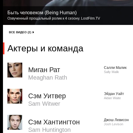
Быть человеком (Being Human)
Озвученный прощальный ролик к 4 сезону. LostFilm.TV
ВСЕ ВИДЕО (2)
Актеры и команда
Салли Малик
Миган Рат
Sally Malik
Meaghan Rath
Эйдан Уайт
Сэм Уитвер
Aidan Waite
Sam Witwer
Джош Левисон
Сэм Хантингтон
Josh Levison
Sam Huntington