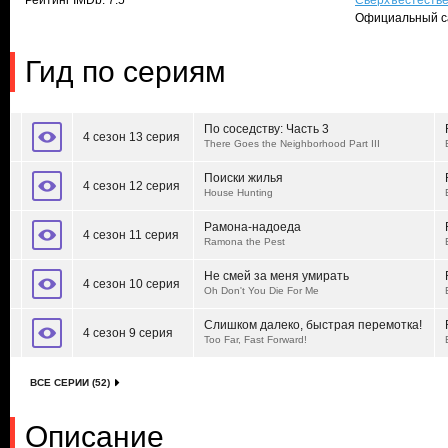
Рейтинг IMDb: 7.5
Сверхъестеств
Официальный с
Гид по сериям
По соседству: Часть 3
4 сезон 13 серия
There Goes the Neighborhood Part III
Поиски жилья
4 сезон 12 серия
House Hunting
Рамона-надоеда
4 сезон 11 серия
Ramona the Pest
Не смей за меня умирать
4 сезон 10 серия
Oh Don't You Die For Me
Слишком далеко, быстрая перемотка!
4 сезон 9 серия
Too Far, Fast Forward!
ВСЕ СЕРИИ (52)
Описание