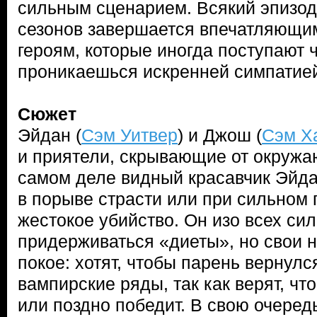
сильным сценарием. Всякий эпизод
сезонов завершается впечатляющи
героям, которые иногда поступают 
проникаешься искренней симпатие
Сюжет
Эйдан (
Сэм Уитвер
) и Джош (
Сэм Х
и приятели, скрывающие от окружа
самом деле видный красавчик Эйда
в порыве страсти или при сильном 
жестокое убийство. Он изо всех си
придерживаться «диеты», но свои н
покое: хотят, чтобы парень вернулс
вампирские ряды, так как верят, чт
или поздно победит. В свою очеред