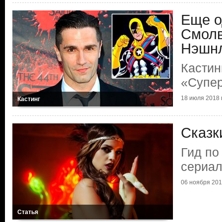
Еще о
Смолв
Нэшнл
Кастин
«Супер
18 июля 2018 г
Кастинг
Сказк
Гид по
сериа
06 ноября 2017
Статья