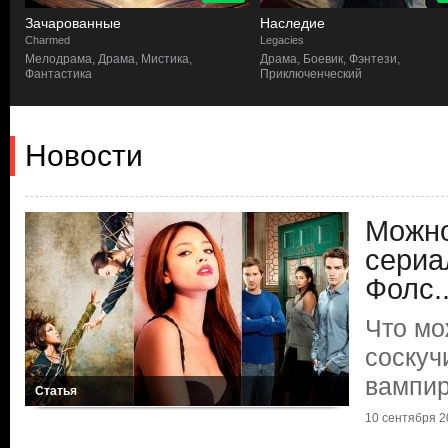
Зачарованные
Наследие
Charmed
Legacies
Мелодрама, Драма, Мистика,
Драма, Боевик, Фэнтези,
Фантастика
Приключенческий
Новости
Можно
сериа
Фолс..
Что мо
соскуч
вампи
Статья
10 сентября 20