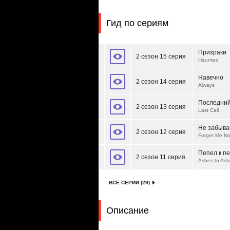
Гид по сериям
Призраки
2 сезон 15 серия
Haunted
Навечно
2 сезон 14 серия
Always
Последний
2 сезон 13 серия
Last Call
Не забыва
2 сезон 12 серия
Forget Me No
Пепел к п
2 сезон 11 серия
Ashes to Ash
ВСЕ СЕРИИ (29)
Описание