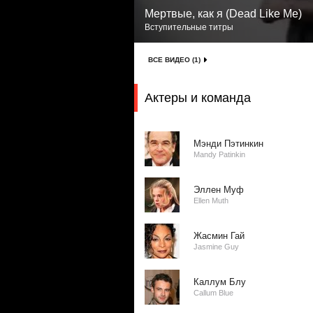
Мертвые, как я (Dead Like Me)
Вступительные титры
ВСЕ ВИДЕО (1)
Актеры и команда
Мэнди Пэтинкин
Mandy Patinkin
Эллен Муф
Ellen Muth
Жасмин Гай
Jasmine Guy
Каллум Блу
Callum Blue