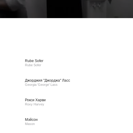
Rube Sofer
Rube Sofer
Джорджия "Джорджа" Ласс
Georgia 'George' Lass
Рокси Харви
Roxy Harvey
Мэйсон
Mason