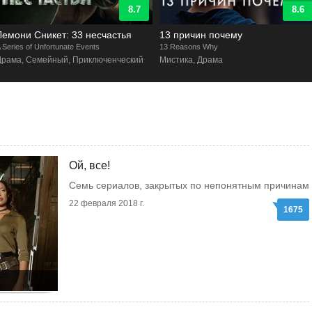
8.6
6.8
13 причин почему
Легкий, как перышко
3 Reasons Why
Light as a Feather
Мистика, Драма
Драма, Мистика, Триллер
Ой, все!
Семь сериалов, закрытых по непонятным причинам
22 февраля 2018 г.
1675