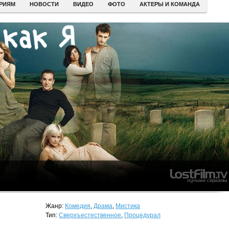
ЕРИЯМ
НОВОСТИ
ВИДЕО
ФОТО
АКТЕРЫ И КОМАНДА
Жанр:
Комедия
,
Драма
,
Мистика
Тип:
Сверхъестественное
,
Процедурал