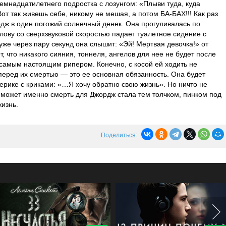
мнадцатилетнего подростка с лозунгом: «Плыви туда, куда
т так живешь себе, никому не мешая, а потом БА-БАХ!!! Как раз
дж в один погожий солнечный денек. Она прогуливалась по
голову со сверхзвуковой скоростью падает туалетное сидение с
уже через пару секунд она слышит: «Эй! Мертвая девочка!» от
т, что никакого сияния, тоннеля, ангелов для нее не будет после
 самым настоящим рипером. Конечно, с косой ей ходить не
перед их смертью — это ее основная обязанность. Она будет
стерике с криками: «…Я хочу обратно свою жизнь». Но ничто не
ь может именно смерть для Джордж стала тем толчком, пинком под
жизнь.
Поделиться: