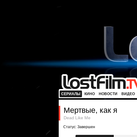
СЕРИАЛЫ
КИНО
НОВОСТИ
ВИДЕО
Мертвые, как я
Dead Like Me
Статус: Завершен