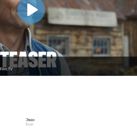
Film.TV
Эван
Evan