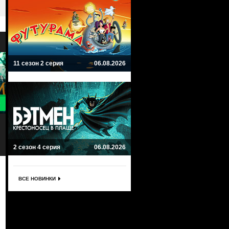
11 сезон 2 серия
06.08.2026
9
8
Салем
Секретные материалы
Salem
The X-Files
Ужасы, Мистика, Триллер
Фантастика, Мистика, Ужасы, Дра
2 сезон 4 серия
06.08.2026
ВСЕ НОВИНКИ