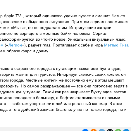
р Apple TV+, который одинаково удачно пугает и смешит. Чем-то
вдохновение в обыденных ситуациях. При этом сериал напоминает
ия» и «Мглы», но не подражает им. Интригующие загадки
енного не верящего в местные байки человека. Сериал
трансформируется во что-то новое. Уникальный визуальный язык,
ем
(«
Легион
»), радует глаз. Притягивает к себе и игра
Мэттью Риза
оем образе фарс и драму.
ольшого островного городка с пугающим названием Бухта вдов,
творить магнит для туристов. Игнорируя скепсис своих коллег, он
твом города. Местные жители же постоянно ему в этом мешают,
и проводить. Но самое раздражающее — все они поголовно верят в
дущем душу тумане. Такой как раз накрывает Бухту вдов, застав
 капитан попадает в больницу, а Лофтис сталкивается с новыми
это — саботаж упертых жителей или реальный кошмар. В этом
едь от его действий зависит благополучие не только города, но и