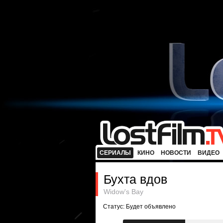
СЕРИАЛЫ
КИНО
НОВОСТИ
ВИДЕО
Бухта вдов
Widow's Bay
Статус: Будет объявлено