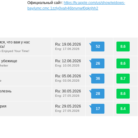
Официальный сайт:
https://tv.apple.com/us/show/widows-
bay/umc.cmc.1zzly0vah46bnvnwf0qkrjhh2
я, что вам у нас
Ru:
19.06.2026
сь!
52
8.6
Eng: 17.06.2026
 Enjoyed Your Time!
е убежище
Ru:
12.06.2026
26
8.6
helter
Eng: 10.06.2026
Ru:
05.06.2026
36
8.7
e
Eng: 03.06.2026
олезнь
Ru:
30.05.2026
28
8.6
Eng: 27.05.2026
ория
Ru:
29.05.2026
17
8.4
Eng: 27.05.2026