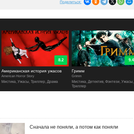
Поделиться:
8.2
9.4
Американская история ужасов
Гримм
merican Horror Story
Grimm
Мистика, Ужасы, Триллер, Драма
Мистика, Детектив, Фэнтези, Ужасы,
Триллер
Сначала не поняли, а потом как поняли