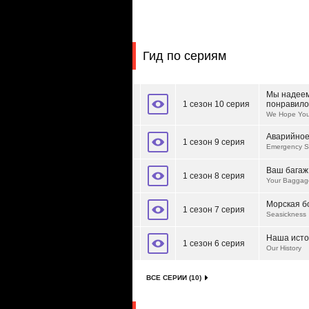
Гид по сериям
Мы надеемс
1 сезон 10 серия
понравило
We Hope You
Аварийно
1 сезон 9 серия
Emergency S
Ваш багаж
1 сезон 8 серия
Your Baggag
Морская б
1 сезон 7 серия
Seasickness
Наша ист
1 сезон 6 серия
Our History
ВСЕ СЕРИИ (10)