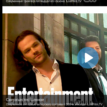
Озвученный трейлер пятнадцатого сезона. LostFilm.TV
Сверхъестественное
Озвученное интервью актерского состава о 300-м эпизоде. LostFilm.TV