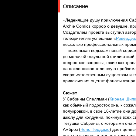
Описание
«Леденящие душу приключения Саб
Archie Comics хоррор о девушке, 
Создателем проекта выступил авто
телезрителям успешный «
Ривердэй
несколько профессиональных пре
— маленькая ведьма» новый сериал
до мелочей оккультной стилистикой
подростков вопросы, такие как трав
на поклонников телешоу о проблем
сверхъестественным существам и то
приключения оценят фанаты жанра 
Сюжет
У Сабрины Спеллман (
Кирнан Шип
как обычный подросток она, к сожал
полукровкой, в свое 16-летие она д
школу для колдуний, покинув всех с
Тетушки Сабрины, с которыми она ж
Амброз (
Ченс Пердомо
) дает ценны
пока не уверена в том, что хочет р