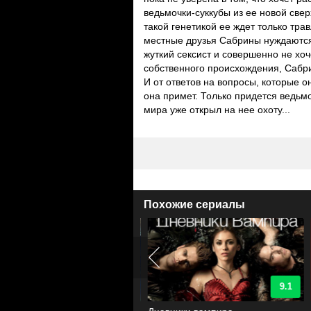
ведьмочки-суккубы из ее новой све
такой генетикой ее ждет только тра
местные друзья Сабрины нуждаются 
жуткий сексист и совершенно не хоч
собственного происхождения, Сабри
И от ответов на вопросы, которые о
она примет. Только придется ведьмо
мира уже открыл на нее охоту...
Похожие сериалы
9.2
9.1