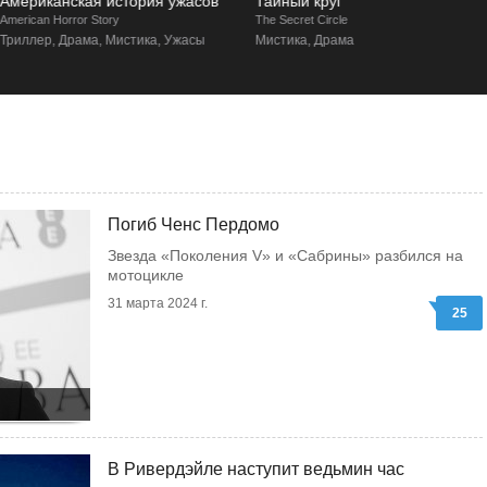
Американская история ужасов
Тайный круг
merican Horror Story
The Secret Circle
Триллер, Драма, Мистика, Ужасы
Мистика, Драма
Погиб Ченс Пердомо
Звезда «Поколения V» и «Сабрины» разбился на
мотоцикле
31 марта 2024 г.
25
В Ривердэйле наступит ведьмин час