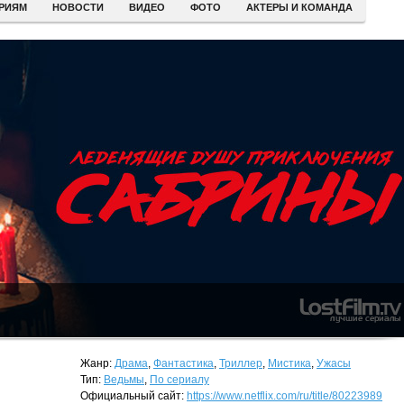
ЕРИЯМ
НОВОСТИ
ВИДЕО
ФОТО
АКТЕРЫ И КОМАНДА
Жанр:
Драма
,
Фантастика
,
Триллер
,
Мистика
,
Ужасы
Тип:
Ведьмы
,
По сериалу
Официальный сайт:
https://www.netflix.com/ru/title/80223989