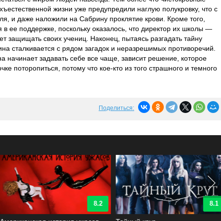
рхъестественной жизни уже предупредили наглую полукровку, что с
вля, и даже наложили на Сабрину проклятие крови. Кроме того,
в ее поддержке, поскольку оказалось, что директор их школы —
ет защищать своих учениц. Наконец, пытаясь разгадать тайну
на сталкивается с рядом загадок и неразрешимых противоречий.
на начинает задавать себе все чаще, зависит решение, которое
чке поторопиться, потому что кое-кто из того страшного и темного
Поделиться:
8.2
8.1