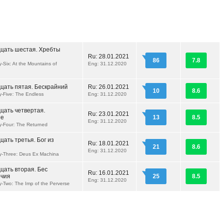
дцать шестая. Хребты
Ru:
28.01.2021
86
7.8
y-Six: At the Mountains of
Eng: 31.12.2020
дцать пятая. Бескрайний
Ru:
26.01.2021
10
8.6
ty-Five: The Endless
Eng: 31.12.2020
цать четвертая.
Ru:
23.01.2021
ие
13
8.5
Eng: 31.12.2020
ty-Four: The Returned
цать третья. Бог из
Ru:
18.01.2021
21
8.6
Eng: 31.12.2020
ty-Three: Deus Ex Machina
цать вторая. Бес
Ru:
16.01.2021
ечия
25
8.5
Eng: 31.12.2020
ty-Two: The Imp of the Perverse