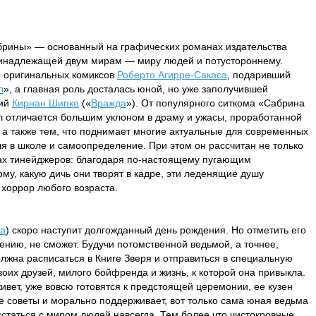
рины» — основанный на графических романах издательства
принадлежащей двум мирам — миру людей и потустороннему.
р оригинальных комиксов
Роберто Агирре-Сакаса
, подаривший
л
», а главная роль досталась юной, но уже заполучившей
мий
Кирнан Шипке
(«
Вражда
»). От популярного ситкома «Сабрина
 отличается большим уклоном в драму и ужасы, проработанной
, а также тем, что поднимает многие актуальные для современных
ля в школе и самоопределение. При этом он рассчитан не только
ах тинейджеров: благодаря по-настоящему пугающим
му, какую дичь они творят в кадре, эти леденящие душу
хоррор любого возраста.
ка
) скоро наступит долгожданный день рождения. Но отметить его
ению, не сможет. Будучи потомственной ведьмой, а точнее,
олжна расписаться в Книге Зверя и отправиться в специальную
воих друзей, милого бойфренда и жизнь, к которой она привыкла.
ивет, уже вовсю готовятся к предстоящей церемонии, ее кузен
е советы и морально поддерживает, вот только сама юная ведьма
асстаться с миром людей навсегда. Тем более что чистокровные