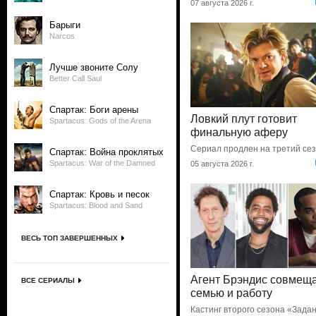
07 августа 2026 г.
Барыги
Narcos
Лучше звоните Солу
Better Call Saul
Спартак: Боги арены
Ловкий плут готовит
Spartacus: Gods of the Arena
финальную аферу
Сериал продлен на третий се
Спартак: Война проклятых
Spartacus: War of the Damned
05 августа 2026 г.
Спартак: Кровь и песок
Spartacus: Blood and Sand
ВЕСЬ ТОП ЗАВЕРШЕННЫХ
Агент Брэндис совмещ
ВСЕ СЕРИАЛЫ
семью и работу
Кастинг второго сезона «Зада