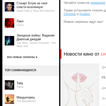
Читайте новости
сериалов
Стюарт Блум не смог
спасти вселенную
Также установите плагин д
Stuart Fails to Save the Universe
Chrome
и
Firefox
.
Лаки
Новые сериалы ждут вас!
Lucky
Звездные войны: Видения.
Девятый джедай
Star Wars: Visions Presents - The
Ninth Jedi
Новости кино от
Lo
ВСЕ НОВЫЕ СЕРИАЛЫ
Дж
ТОП СНИМАЮЩИХСЯ
FX
Табу
Taboo
Дж
Мандалорец
Зе
The Mandalorian