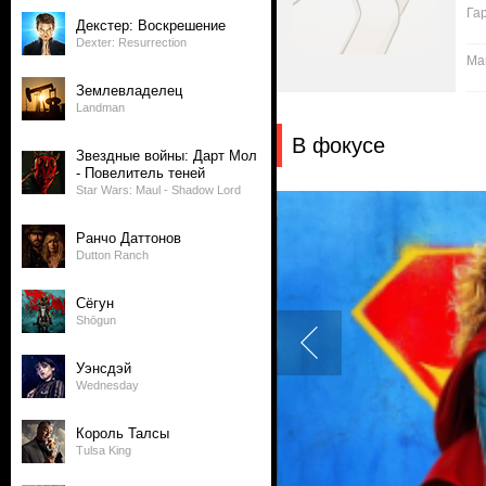
Га
Декстер: Воскрешение
Dexter: Resurrection
Ma
Землевладелец
Landman
В фокусе
Звездные войны: Дарт Мол
- Повелитель теней
Star Wars: Maul - Shadow Lord
Ранчо Даттонов
Dutton Ranch
Сёгун
Shōgun
Уэнсдэй
Wednesday
Король Талсы
Tulsa King
3