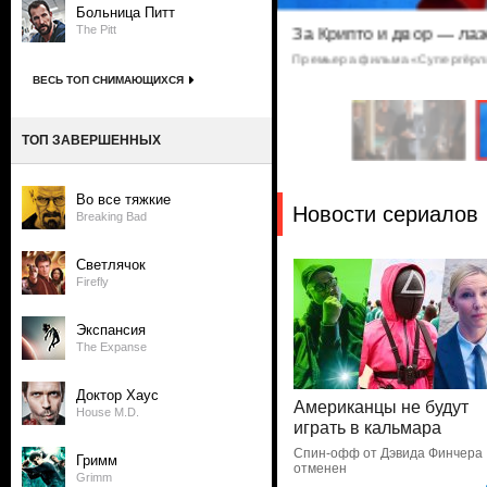
Больница Питт
The Pitt
вшие пивом отрубленные
За Крипто и двор — лаз
Премьера фильма «Супергёрл
 банды «Вестис»
ВЕСЬ ТОП СНИМАЮЩИХСЯ
ТОП ЗАВЕРШЕННЫХ
Во все тяжкие
Новости сериалов
Breaking Bad
Светлячок
Firefly
Экспансия
The Expanse
Доктор Хаус
Американцы не будут
House M.D.
играть в кальмара
Спин-офф от Дэвида Финчера
Гримм
отменен
Grimm