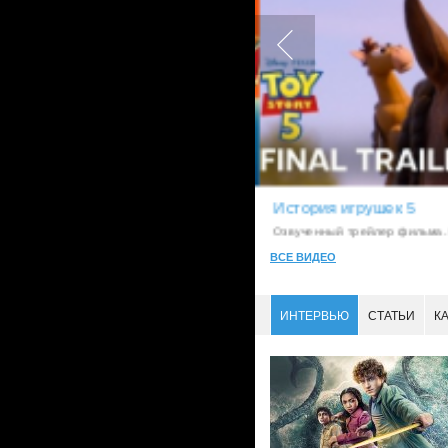
История игрушек 5
LostFilm.TV
Озвученный трейлер фильма. L
ВСЕ ВИДЕО
ИНТЕРВЬЮ
СТАТЬИ
К