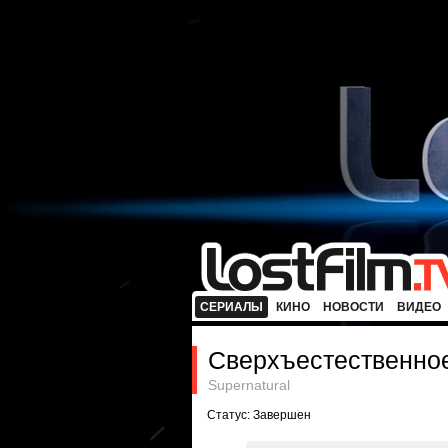
СЕРИАЛЫ
КИНО
НОВОСТИ
ВИДЕО
Сверхъестественно
Supernatural
Статус: Завершен