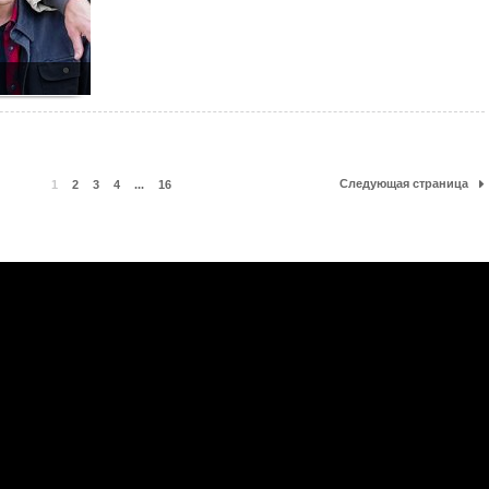
Следующая страница
1
2
3
4
...
16