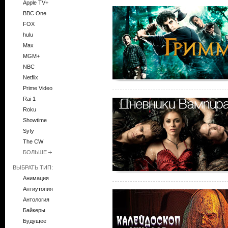
Apple TV+
BBC One
FOX
hulu
Max
MGM+
NBC
Netflix
Prime Video
Rai 1
Roku
Showtime
Syfy
The CW
БОЛЬШЕ
ВЫБРАТЬ ТИП:
Анимация
Антиутопия
Антология
Байкеры
Будущее