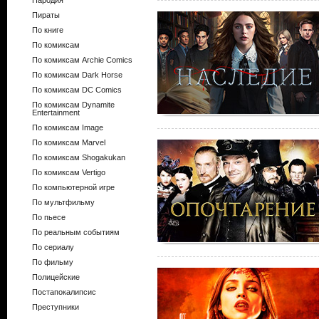
Пародия
Пираты
По книге
По комиксам
По комиксам Archie Comics
По комиксам Dark Horse
По комиксам DC Comics
По комиксам Dynamite
Entertainment
По комиксам Image
По комиксам Marvel
По комиксам Shogakukan
По комиксам Vertigo
По компьютерной игре
По мультфильму
По пьесе
По реальным событиям
По сериалу
По фильму
Полицейские
Постапокалипсис
Преступники