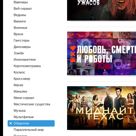
Вампиры
Веб-сериал
Ведьмы
Викинги
Военные
Врачи
Гангстеры
Динозавры
Зомби
Инопланетяне
Короткометражка
Космос
Кроссовер
Магия
Маньяки
Мини-сериал
Мистические существа
Музыка
Мультфильм
Оборотни
Параллельный мир