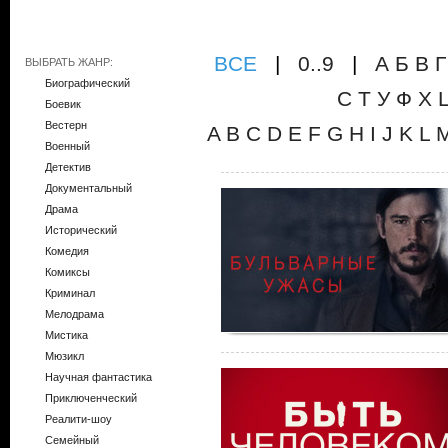
ВCE
|
0..9
|
А
Б
В
Г
ВЫБРАТЬ ЖАНР:
Биографический
С
Т
У
Ф
Х
Боевик
Вестерн
A
B
C
D
E
F
G
H
I
J
K
L
Военный
Детектив
Документальный
Драма
Исторический
Комедия
Комиксы
Криминал
Мелодрама
Мистика
Мюзикл
Научная фантастика
Приключенческий
Реалити-шоу
Семейный