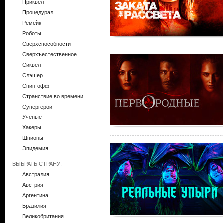
Приквел
Процедурал
Ремейк
Роботы
Сверхспособности
Сверхъестественное
Сиквел
Слэшер
Спин-офф
Странствие во времени
Супергерои
Ученые
Хакеры
Шпионы
Эпидемия
ВЫБРАТЬ СТРАНУ:
Австралия
Австрия
Аргентина
Бразилия
Великобритания