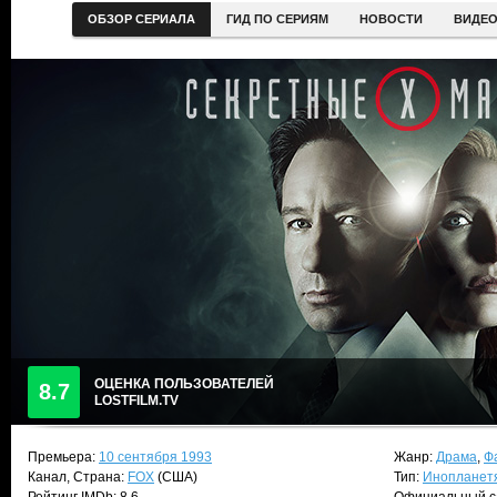
ОБЗОР СЕРИАЛА
ГИД ПО СЕРИЯМ
НОВОСТИ
ВИДЕ
ОЦЕНКА ПОЛЬЗОВАТЕЛЕЙ
8.7
LOSTFILM.TV
Премьера:
10 сентября 1993
Жанр:
Драма
,
Ф
Канал, Страна:
FOX
(США)
Тип:
Инопланет