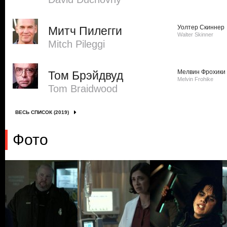
Уолтер Скиннер
Митч Пилегги
Walter Skinner
Mitch Pileggi
Мелвин Фрохики
Том Брэйдвуд
Melvin Frohike
Tom Braidwood
ВЕСЬ СПИСОК (2019)
Фото