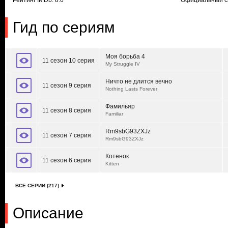
Рейтинг IMDb: 8.6
Официальный с
Гид по сериям
Моя борьба 4
11 сезон 10 серия
My Struggle IV
Ничто не длится вечно
11 сезон 9 серия
Nothing Lasts Forever
Фамильяр
11 сезон 8 серия
Familiar
Rm9sbG93ZXJz
11 сезон 7 серия
Rm9sbG93ZXJz
Котенок
11 сезон 6 серия
Kitten
ВСЕ СЕРИИ (217)
Описание