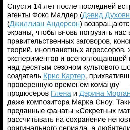
Спустя 14 лет после последней вст
агенты Фокс Малдер (
Дэвид Духов
(
Джиллиан Андерсон
) возвращаютс
экраны, чтобы вновь погрузить нас
правительственных заговоров, кон
теорий, инопланетных агрессоров, 
экспериментов и всепоглощающей п
над десятым сезоном культового шо
создатель
Крис Картер
, прихвативш
проверенную временем команду — 
продюсеров
Глена
и
Дэрина Морга
даже композитора Марка Сноу. Так
преданные фанаты «Секретных мат
рассчитывать на сохранение непо
оригинального сериала, а любител