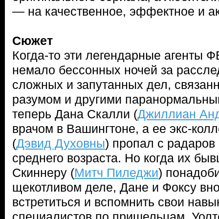
— на качественное, эффектное и а
Сюжет
Когда-то эти легендарные агенты 
немало бессонных ночей за рассл
сложных и запутанных дел, связан
разумом и другими паранормальны
теперь Дана Скалли (
Джиллиан Ан
врачом в Вашингтоне, а ее экс-кол
(
Дэвид Духовны
) пропал с радаров
среднего возраста. Но когда их бы
Скиннеру (
Митч Пиледжи
) понадоб
щекотливом деле, Дане и Фоксу вн
встретиться и вспомнить свои нав
специалистов по пришельцам. Уолте