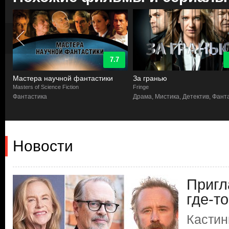
7.7
Мастера научной фантастики
За гранью
Masters of Science Fiction
Fringe
Фантастика
Драма, Мистика, Детектив, Фант
Новости
Пригл
где-т
Кастин