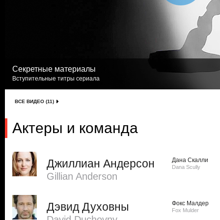
Секретные материалы
Вступительные титры сериала
ВСЕ ВИДЕО (11)
Актеры и команда
Дана Скалли
Джиллиан Андерсон
Dana Scully
Gillian Anderson
Фокс Малдер
Дэвид Духовны
Fox Mulder
David Duchovny