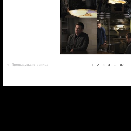
Предыдущая страница
1
2
3
4
...
87