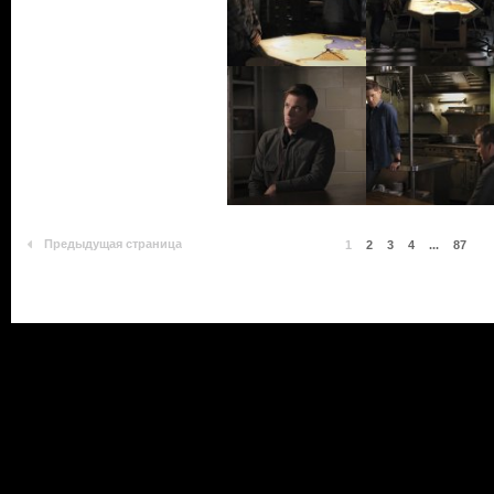
Предыдущая страница
1
2
3
4
...
87