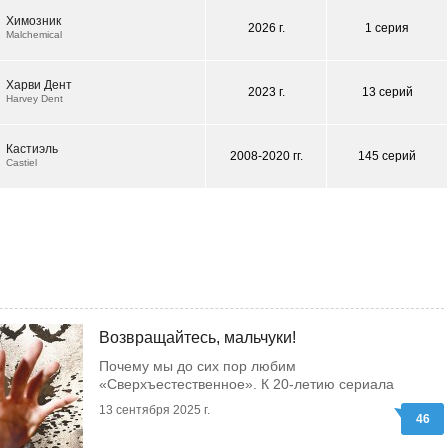
Химозник
2026 г.
1 серия
Malchemical
Харви Дент
2023 г.
13 серий
Harvey Dent
Кастиэль
2008-2020 гг.
145 серий
Castiel
Возвращайтесь, мальчуки!
Почему мы до сих пор любим
«Сверхъестественное». К 20-летию сериала
13 сентября 2025 г.
46