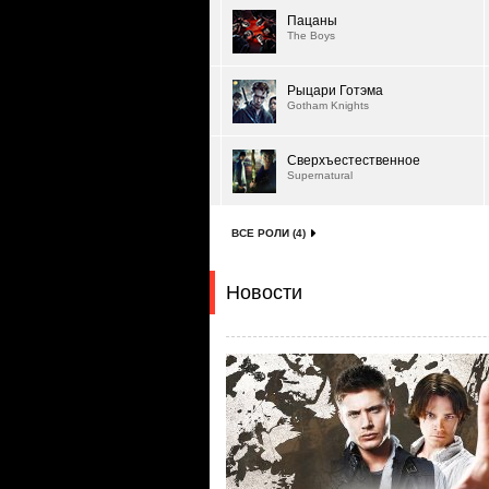
Пацаны
The Boys
Рыцари Готэма
Gotham Knights
Сверхъестественное
Supernatural
ВСЕ РОЛИ (4)
Новости