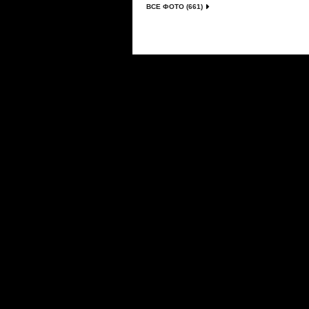
ВСЕ ФОТО (661)
Сериалы
|
Новости
|
Новинки
|
Видео
|
Расписани
О проекте
|
Правила
|
FAQ
|
Размещение реклам
LostFilm.TV. Лучшие сериалы, 2026 г. Копирован