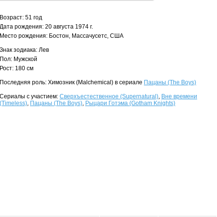
Возраст: 51 год
Дата рождения: 20 августа 1974 г.
Место рождения: Бостон, Массачусетс, США
Знак зодиака: Лев
Пол: Мужской
Рост: 180 см
Последняя роль: Химозник (Malchemical) в сериале
Пацаны (The Boys)
Сериалы с участием:
Сверхъестественное (Supernatural)
,
Вне времени
(Timeless)
,
Пацаны (The Boys)
,
Рыцари Готэма (Gotham Knights)