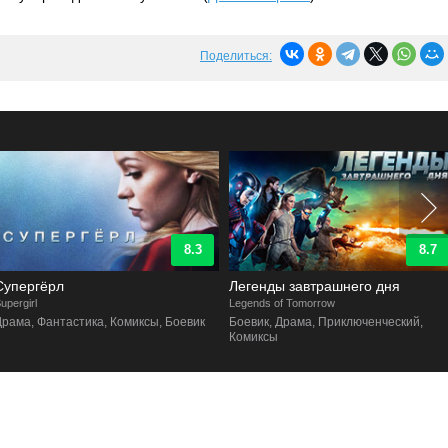
Поделиться:
8.3
8.7
Супергёрл
Легенды завтрашнего дня
upergirl
Legends of Tomorrow
Драма, Фантастика, Комиксы, Боевик
Боевик, Драма, Приключенческий,
Комиксы