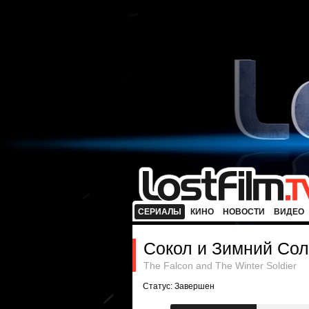
СЕРИАЛЫ
КИНО
НОВОСТИ
ВИДЕО
Сокол и Зимний Сол
The Falcon and The Winter Soldier
Статус: Завершен