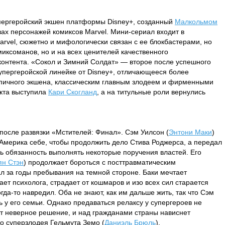
пергеройский экшен платформы Disney+, созданный
Малкольмом
ах персонажей комиксов Marvel. Мини-сериал входит в
vel, сюжетно и мифологически связан с ее блокбастерами, но
миксоманов, но и на всех ценителей качественного
контента. «Сокол и Зимний Солдат» — второе после успешного
супергеройской линейке от Disney+, отличающееся более
пичного экшена, классическим главным злодеем и фирменными
екта выступила
Кари Скогланд
, а на титульные роли вернулись
после развязки «Мстителей: Финал». Сэм Уилсон (
Энтони Маки
)
Америка себе, чтобы продолжить дело Стива Роджерса, а передал
шь обязанность выполнять некоторые поручения властей. Его
ян Стэн
) продолжает бороться с посттравматическим
ал за годы пребывания на темной стороне. Баки мечтает
ет психолога, страдает от кошмаров и изо всех сил старается
гда-то навредил. Оба не знают, как им дальше жить, так что Сэм
 у его семьи. Однако предаваться релаксу у супергероев не
т неверное решение, и над гражданами страны нависнет
го суперзлодея Гельмута Земо (
Даниэль Брюль
).