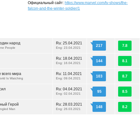
Официальный сайт:
https://www.marvel.com/tv-shows/the-
falcon-and-the-winter-soldier/1
 один народ
Ru:
25.04.2021
217
7.8
One People
Eng: 23.04.2021
Ru:
18.04.2021
144
8.1
Eng: 16.04.2021
у всего мира
Ru:
11.04.2021
103
8.7
rld Is Watching
Eng: 09.04.2021
сил
Ru:
04.04.2021
95
8.5
r
Eng: 02.04.2021
ный Герой
Ru:
28.03.2021
148
8.2
angled Man
Eng: 26.03.2021