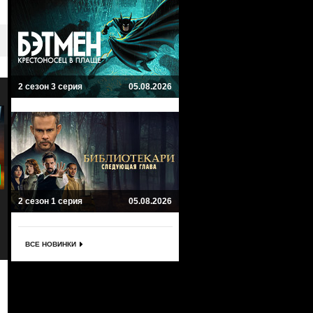
2 сезон 3 серия
05.08.2026
7.3
8
Черная молния
Старгёрл
2 сезон 1 серия
05.08.2026
Black Lightning
Stargirl
Боевик, Комиксы, Фантастика, Драма,
Боевик, Фэнтези
Криминал
ВСЕ НОВИНКИ