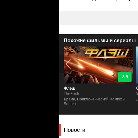
Похожие фильмы и сериалы
8.7
8.5
ела
Флэш
w
The Flash
S
ик, Драма, Приключенческий,
Драма, Приключенческий, Комиксы,
ксы
Боевик
Новости