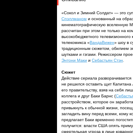
«Сокол и Зимний Солдат» — это су
Спэллманом
и основанный на образ
кинематографическую вселенную Mar
рассчитан при этом не только на ко
высокобюджетного телевизионного 
телекомикса «
ВандаВижен
» шоу в 
традиционным сюжетом, обилием э
шутками и гэгами. Режиссером про
Энтони Маки
и
Себастьян Стэн
.
Сюжет
Действие сериала разворачивается 
не решился оставить щит Капитана 
его правительству, взяв на себя ли
коллега и друг Баки Барнс (
Себасть
расстройством, которое он заработ
привыкнуть к обычной жизни, посеща
загладить вину перед всеми, кому ко
предлагает Баки временно погостить
получится: власти США опять приму
смертельная угроза в лице коварно