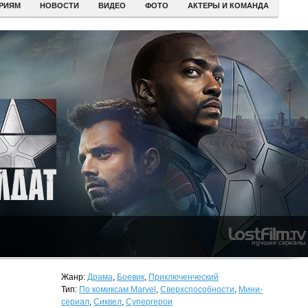
ЕРИЯМ
НОВОСТИ
ВИДЕО
ФОТО
АКТЕРЫ И КОМАНДА
Жанр:
Драма
,
Боевик
,
Приключенческий
Тип:
По комиксам Marvel
,
Сверхспособности
,
Мини-
сериал
,
Сиквел
,
Супергерои