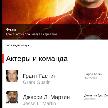
Флэш
Грант Гастин прощается с сериалом
ВСЕ ВИДЕО (54)
Актеры и команда
Барри Аллен
Грант Гастин
Barry Allen
Grant Gustin
Детектив Джо Уэ
Джесси Л. Мартин
Joe West
Jesse L. Martin