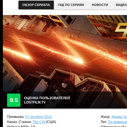
ОБЗОР СЕРИАЛА
ГИД ПО СЕРИЯМ
НОВОСТИ
ВИДЕ
ОЦЕНКА ПОЛЬЗОВАТЕЛЕЙ
8.5
LOSTFILM.TV
Премьера:
07 октября 2014
Жанр:
Драма
,
Б
Канал, Страна:
The CW
(США)
Тип:
По комикса