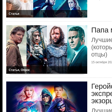
Статья
Папа 
Лучшие
(котор
отцы)
15 октября 202
Статья, Опрос
Герой
экспр
экзор
Лучши