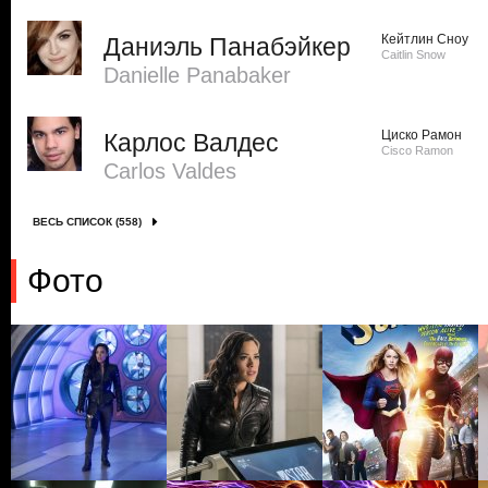
Кейтлин Сноу
Даниэль Панабэйкер
Caitlin Snow
Danielle Panabaker
Циско Рамон
Карлос Валдес
Cisco Ramon
Carlos Valdes
ВЕСЬ СПИСОК (558)
Фото