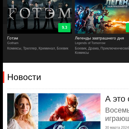
9.3
Готэм
Легенды завтрашнего дня
Gotham
Legends of Tomorrow
Комиксы, Триллер, Криминал, Боевик
Боевик, Драма, Приключенческий
Комиксы
Новости
А это
Восемь
играющ
30 марта 2024 