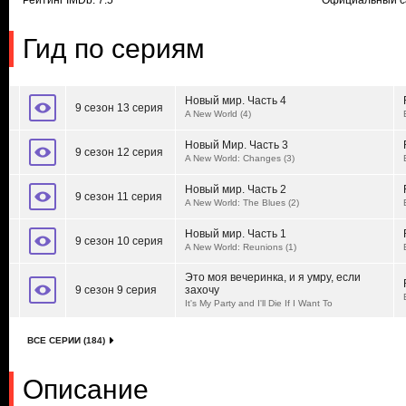
Рейтинг IMDb: 7.5
Официальный с
Гид по сериям
Новый мир. Часть 4
9 сезон 13 серия
A New World (4)
Новый Мир. Часть 3
9 сезон 12 серия
A New World: Changes (3)
Новый мир. Часть 2
9 сезон 11 серия
A New World: The Blues (2)
Новый мир. Часть 1
9 сезон 10 серия
A New World: Reunions (1)
Это моя вечеринка, и я умру, если
9 сезон 9 серия
захочу
It's My Party and I'll Die If I Want To
ВСЕ СЕРИИ (184)
Описание