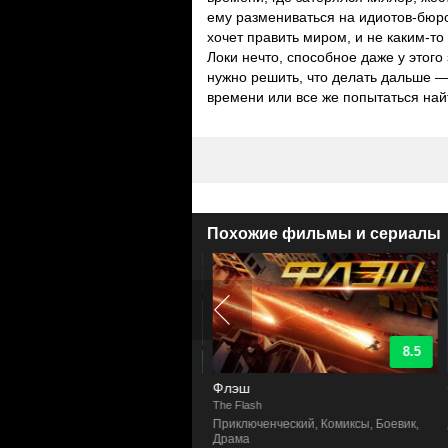
ему размениваться на идиотов-бюр
хочет править миром, и не каким-т
Локи нечто, способное даже у этого 
нужно решить, что делать дальше —
времени или все же попытаться на
Похожие фильмы и сериалы
8.7
8.5
ела
Флэш
w
The Flash
S
ик, Драма, Приключенческий,
Приключенческий, Комиксы, Боевик,
ксы
Драма