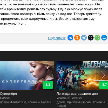
ократов, не понимающих всей силы камней бесконечности. Он
о там Хранителям решать его судьбу. Однако Мобиус показывает
заносчивого наглеца выбить почву из-под ног. Теперь трикстеру
 продолжить свои хитроумные игры, бросить вызов самому
йти искупление…
Поделиться:
8.3
8.7
Супергёрл
Легенды завтрашнего дня
upergirl
Legends of Tomorrow
Драма, Фантастика, Комиксы, Боевик
Драма, Приключенческий, Комиксы,
Боевик