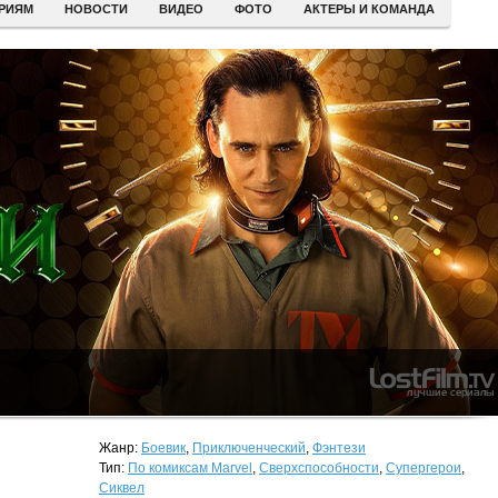
ЕРИЯМ
НОВОСТИ
ВИДЕО
ФОТО
АКТЕРЫ И КОМАНДА
Жанр:
Боевик
,
Приключенческий
,
Фэнтези
Тип:
По комиксам Marvel
,
Сверхспособности
,
Супергерои
,
Сиквел