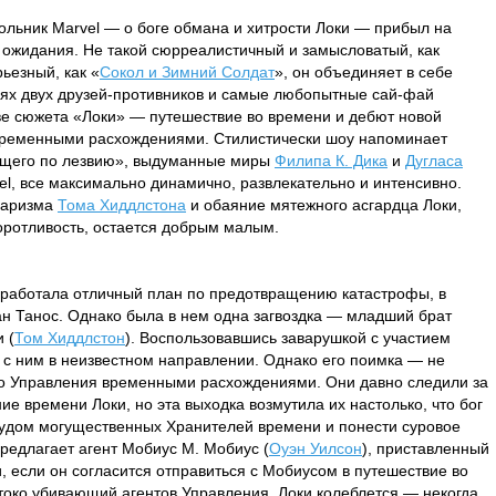
льник Marvel — о боге обмана и хитрости Локи — прибыл на
л ожидания. Не такой сюрреалистичный и замысловатый, как
рьезный, как «
Сокол и Зимний Солдат
», он объединяет в себе
ях двух друзей-противников и самые любопытные сай-фай
ве сюжета «Локи» — путешествие во времени и дебют новой
временными расхождениями. Стилистически шоу напоминает
ущего по лезвию», выдуманные миры
Филипа К. Дика
и
Дугласа
rvel, все максимально динамично, развлекательно и интенсивно.
харизма
Тома Хиддлстона
и обаяние мятежного асгардца Локи,
оротливость, остается добрым малым.
работала отличный план по предотвращению катастрофы, в
н Танос. Однако была в нем одна загвоздка — младший брат
 (
Том Хиддлстон
). Воспользовавшись заварушкой с участием
з с ним в неизвестном направлении. Однако его поимка — не
го Управления временными расхождениями. Они давно следили за
е времени Локи, но эта выходка возмутила их настолько, что бог
судом могущественных Хранителей времени и понести суровое
предлагает агент Мобиус М. Мобиус (
Оуэн Уилсон
), приставленный
и, если он согласится отправиться с Мобиусом в путешествие во
стоко убивающий агентов Управления. Локи колеблется — некогда