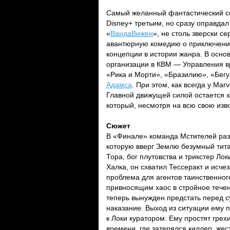
Самый желанный фантастический со
Disney+ третьим, но сразу оправда
«
ВандаВижен
», не столь зверски се
авантюрную комедию о приключени
концепции в истории жанра. В осно
организации в КВМ — Управления 
«Рика и Морти», «Бразилию», «Бег
Адамса
. При этом, как всегда у Ma
Главной движущей силой остается 
который, несмотря на всю свою изв
Сюжет
В «Финале» команда Мстителей раз
которую вверг Землю безумный тита
Тора, бог плутовства и трикстер Локи
Халка, он схватил Тессеракт и исче
проблема для агентов таинственно
привносящим хаос в стройное течени
теперь вынужден предстать перед 
наказание. Выход из ситуации ему 
к Локи куратором. Ему простят грех
времени, где затерялся киллер, же