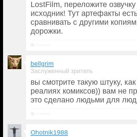
LostFilm, переложите озвучк
исходник! Тут артефакты ест
сравнивать c другими копия
дорожки.
Ответить
bellgrim
Заслуженный зритель
вы смотрите такую штуку, как 
реалиях комиксов)) вам не пр
это сделано людьми для люд
Ответить
Ohotnik1988