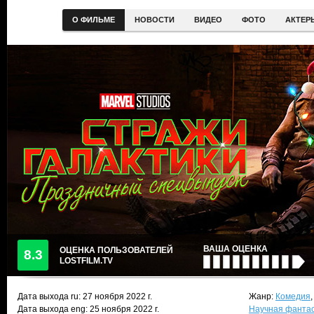
О ФИЛЬМЕ
НОВОСТИ
ВИДЕО
ФОТО
АКТЕР
ВАША ОЦЕНКА
ОЦЕНКА ПОЛЬЗОВАТЕЛЕЙ
8.3
LOSTFILM.TV
Дата выхода ru:
27 ноября 2022
г.
Жанр:
Комедия
Дата выхода eng: 25 ноября 2022 г.
Научная фанта