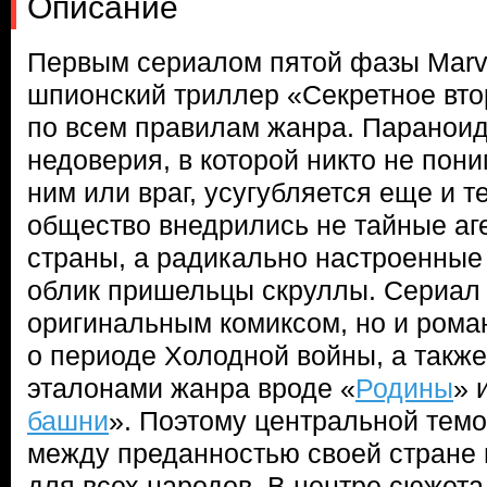
Описание
Первым сериалом пятой фазы Marve
шпионский триллер «Секретное вт
по всем правилам жанра. Паранои
недоверия, в которой никто не пони
ним или враг, усугубляется еще и те
общество внедрились не тайные аг
страны, а радикально настроенные
облик пришельцы скруллы. Сериал 
оригинальным комиксом, но и ром
о периоде Холодной войны, а такж
эталонами жанра вроде «
Родины
» 
башни
». Поэтому центральной темо
между преданностью своей стране
для всех народов. В центре сюжет