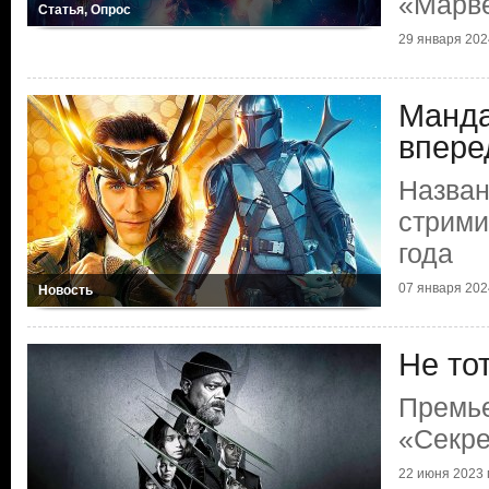
«Марв
Статья, Опрос
29 января 2024
Манда
впере
Назва
стрими
года
07 января 2024
Новость
Не то
Премь
«Секре
22 июня 2023 г