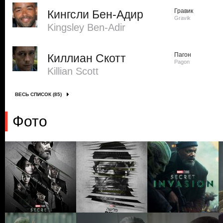
Гравик
Кингсли Бен-Адир
Gravik
Kingsley Ben-Adir
Пагон
Киллиан Скотт
Pagon
Killian Scott
ВЕСЬ СПИСОК (85)
Фото