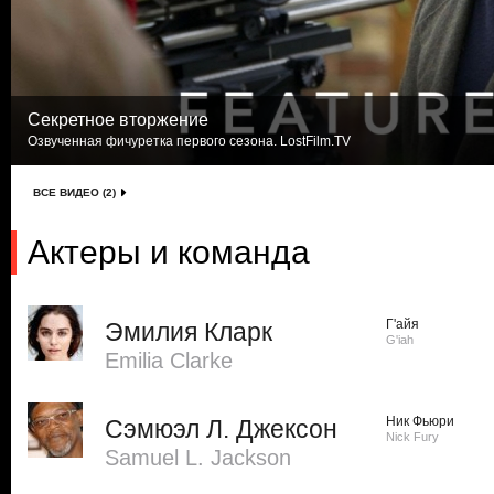
Секретное вторжение
Озвученная фичуретка первого сезона. LostFilm.TV
ВСЕ ВИДЕО (2)
Актеры и команда
Г'айя
Эмилия Кларк
G'iah
Emilia Clarke
Ник Фьюри
Сэмюэл Л. Джексон
Nick Fury
Samuel L. Jackson