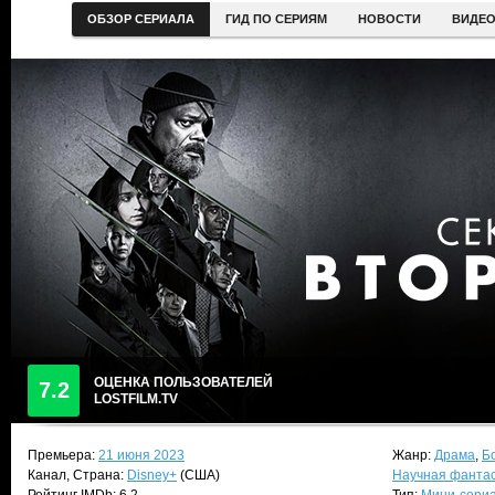
ОБЗОР СЕРИАЛА
ГИД ПО СЕРИЯМ
НОВОСТИ
ВИДЕ
ОЦЕНКА ПОЛЬЗОВАТЕЛЕЙ
7.2
LOSTFILM.TV
Премьера:
21 июня 2023
Жанр:
Драма
,
Б
Канал, Страна:
Disney+
(США)
Научная фанта