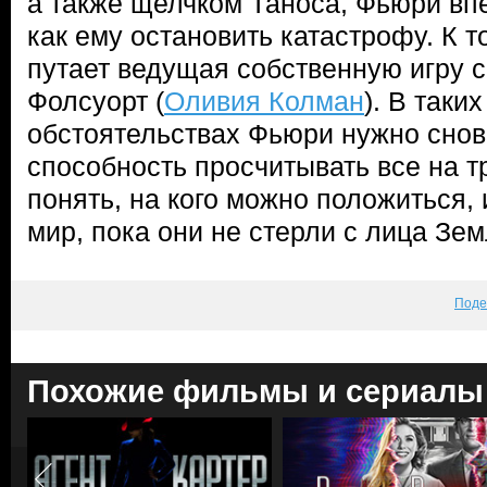
а также щелчком Таноса, Фьюри вп
как ему остановить катастрофу. К т
путает ведущая собственную игру 
Фолсуорт (
Оливия Колман
). В таки
обстоятельствах Фьюри нужно снов
способность просчитывать все на т
понять, на кого можно положиться,
мир, пока они не стерли с лица З
Поде
Похожие фильмы и сериалы