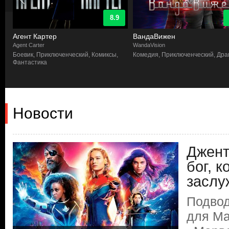
8.9
Агент Картер
ВандаВижен
Agent Carter
WandaVision
а
Боевик, Приключенческий, Комиксы,
Комедия, Приключенческий, Др
Фантастика
Новости
Джент
бог, к
заслу
Подвод
для Ma