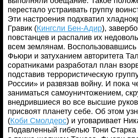
выполняли обещание. Такое полож
перестало устраивать группу воинс
Эти настроения подхватил хладно
Гравик (
Кингсли Бен-Адир
), заверб
повстанцев и распалив их недоволь
всем землянам. Воспользовавшись 
Фьюри и затуханием авторитета Тал
соратниками разработал план взорв
подставив террористическую групп
России» и развязав войну. И пока ч
заниматься самоуничтожением, скр
внедрившиеся во все высшие руко
присвоят планету себе. Об этом уз
(
Коби Смолдерс
) и уговаривает Ник
Подавленный гибелью Тони Старка