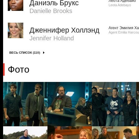
Леота Адебайо
Даниэль Брукс
Leota Adebayo
Danielle Brooks
Агент Эмилия Ха
Дженнифер Холлэнд
Agent Emilia Harcou
Jennifer Holland
ВЕСЬ СПИСОК (110)
Фото