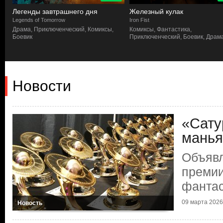
Легенды завтрашнего дня
Железный кулак
Legends of Tomorrow
Iron Fist
Драма, Приключенческий, Комиксы,
Комиксы, Фантастика,
Боевик
Приключенческий, Боевик, Драм
Новости
«Сату
манья
Объяв
премии
фантас
09 марта 2026 
Новость