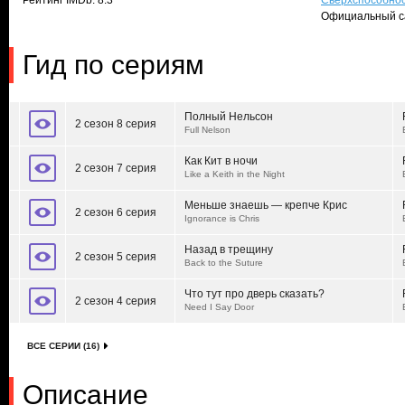
Рейтинг IMDb: 8.3
Сверхспособно
Официальный с
Гид по сериям
Полный Нельсон
2 сезон 8 серия
Full Nelson
Как Кит в ночи
2 сезон 7 серия
Like a Keith in the Night
Меньше знаешь — крепче Крис
2 сезон 6 серия
Ignorance is Chris
Назад в трещину
2 сезон 5 серия
Back to the Suture
Что тут про дверь сказать?
2 сезон 4 серия
Need I Say Door
ВСЕ СЕРИИ (16)
Описание