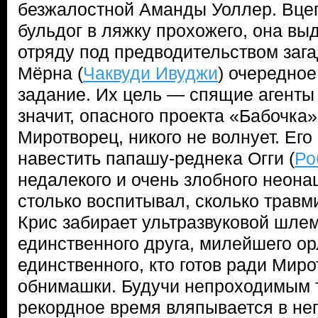
безжалостной Аманды Уоллер. Вцеп
бульдог в ляжку прохожего, она в
отряду под предводительством заг
Мёрна (
Чаквуди Ивуджи
) очередно
задание. Их цель — спящие агенты 
значит, опасного проекта «Бабочка»
Миротворец, никого не волнует. Его
навестить папашу-реднека Огги (
Ро
недалекого и очень злобного неона
столько воспитывал, сколько травм
Крис забирает ультразвуковой шлем
единственного друга, милейшего ор
единственного, кто готов ради Мирот
обнимашки. Будучи непроходимым т
рекордное время вляпывается в не