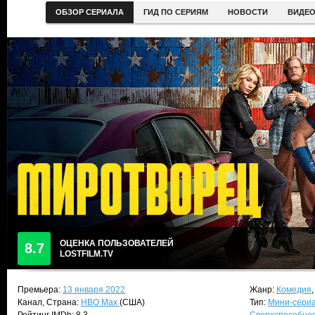
ОБЗОР СЕРИАЛА
ГИД ПО СЕРИЯМ
НОВОСТИ
ВИДЕ
ОЦЕНКА ПОЛЬЗОВАТЕЛЕЙ
8.7
LOSTFILM.TV
Премьера:
13 января 2022
Жанр:
Комедия
Канал, Страна:
HBO Max
(США)
Тип:
Мини-сери