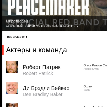
Миротворец
Озвученный трейлер №2 второго сезона. LostFilm.TV
ВСЕ ВИДЕО (4)
Актеры и команда
Огаст Рэнсом См
Роберт Патрик
Auggie Smith
Robert Patrick
Орлик
Ди Брэдли Бейкер
Eagly
Dee Bradley Baker