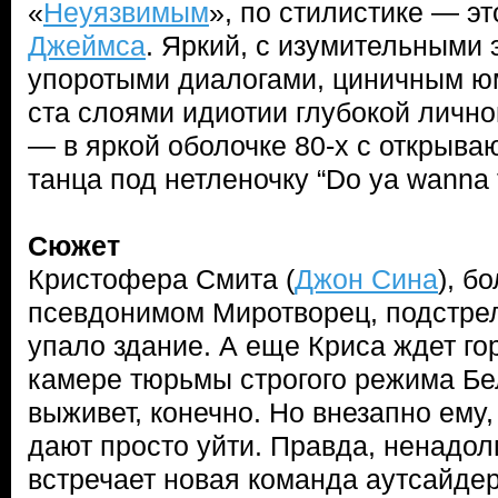
«
Неуязвимым
», по стилистике — эт
Джеймса
. Яркий, с изумительными
упоротыми диалогами, циничным ю
ста слоями идиотии глубокой личной
— в яркой оболочке 80-х с открыв
танца под нетленочку “Do ya wanna ta
Сюжет
Кристофера Смита (
Джон Сина
), б
псевдонимом Миротворец, подстрел
упало здание. А еще Криса ждет го
камере тюрьмы строгого режима Бе
выживет, конечно. Но внезапно ему
дают просто уйти. Правда, ненадолг
встречает новая команда аутсайдер