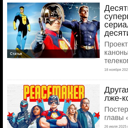
Десят
супер
сериа
десят
Проект
каноны
Статья
телеко
18 ноября 2025
Друга
лже-к
Постер
главы 
26 июля 2025 г