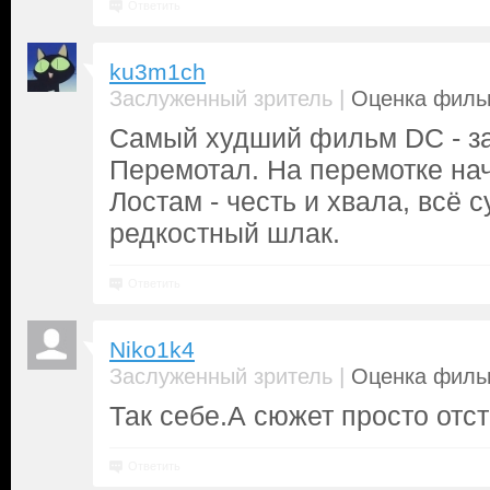
Ответить
ku3m1ch
|
Заслуженный зритель
Оценка фильм
Самый худший фильм DC - за
Перемотал. На перемотке на
Лостам - честь и хвала, всё 
редкостный шлак.
Ответить
Niko1k4
|
Заслуженный зритель
Оценка фильм
Так себе.А сюжет просто отст
Ответить