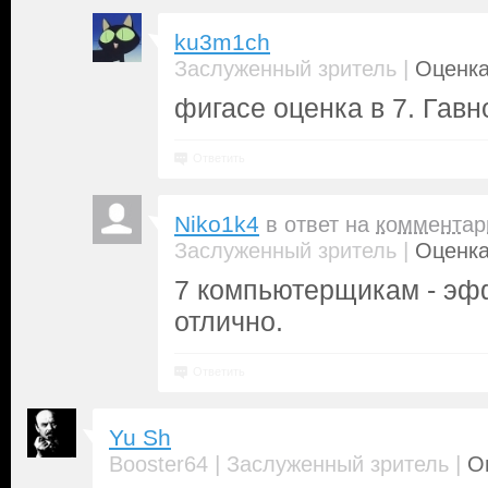
ku3m1ch
|
Заслуженный зритель
Оценка
фигасе оценка в 7. Гавно
Ответить
Niko1k4
в ответ на
комментар
|
Заслуженный зритель
Оценка
7 компьютерщикам - эф
отлично.
Ответить
Yu Sh
|
|
Booster64
Заслуженный зритель
О