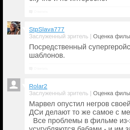
Ответить
StpSlava777
|
Заслуженный зритель
Оценка фильм
Посредственный супергеройс
шаблонов.
Ответить
Rolar2
|
Заслуженный зритель
Оценка фильм
Марвел опустил негров своей
ДСи делают то же самое с м
Все проблемы в фильме из-з
усугубляются бабами - и им з