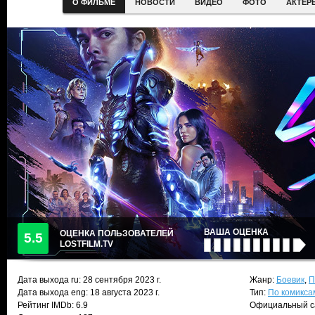
О ФИЛЬМЕ
НОВОСТИ
ВИДЕО
ФОТО
АКТЕР
ВАША ОЦЕНКА
ОЦЕНКА ПОЛЬЗОВАТЕЛЕЙ
5.5
LOSTFILM.TV
Дата выхода ru:
28 сентября 2023
г.
Жанр:
Боевик
,
П
Дата выхода eng: 18 августа 2023 г.
Тип:
По комикса
Рейтинг IMDb: 6.9
Официальный с