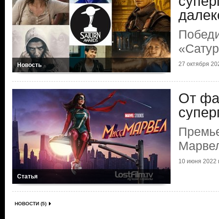
супер
далек
Победи
«Сату
27 октября 202
Новость
От фа
супер
Премь
Марве
10 июня 2022 г
Статья
НОВОСТИ (5)