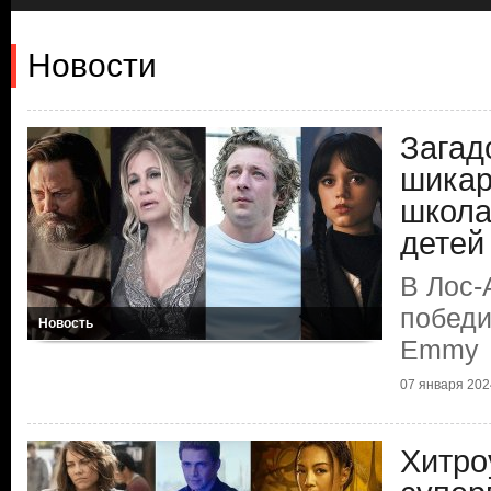
Новости
Загад
шикар
школа
детей
В Лос-
победи
Новость
Emmy
07 января 2024
Хитро