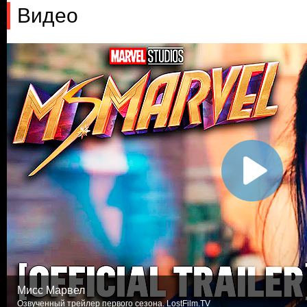
Видео
Мисс Марвел
Озвученный трейлер первого сезона. LostFilm.TV