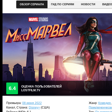
ОБЗОР СЕРИАЛА
ГИД ПО СЕРИЯМ
НОВОСТИ
ВИДЕ
ОЦЕНКА ПОЛЬЗОВАТЕЛЕЙ
6.4
LOSTFILM.TV
Премьера:
08 июня 2022
Жанр:
Комедия
Канал, Страна:
Disney+
(США)
Приключенческ