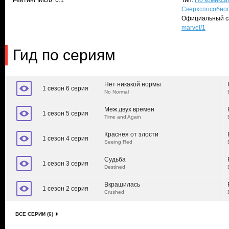
Рейтинг IMDb: 6.1
Тип:
По комикса
Сверхспособно
Официальный с
marvel/1
Гид по сериям
Нет никакой нормы
1 сезон 6 серия
No Normal
Меж двух времен
1 сезон 5 серия
Time and Again
Краснея от злости
1 сезон 4 серия
Seeing Red
Судьба
1 сезон 3 серия
Destined
Вкрашилась
1 сезон 2 серия
Crushed
ВСЕ СЕРИИ (6)