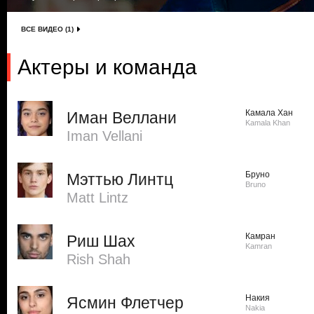
ВСЕ ВИДЕО (1)
Актеры и команда
Камала Хан
Иман Веллани
Kamala Khan
Iman Vellani
Бруно
Мэттью Линтц
Bruno
Matt Lintz
Камран
Риш Шах
Kamran
Rish Shah
Накия
Ясмин Флетчер
Nakia