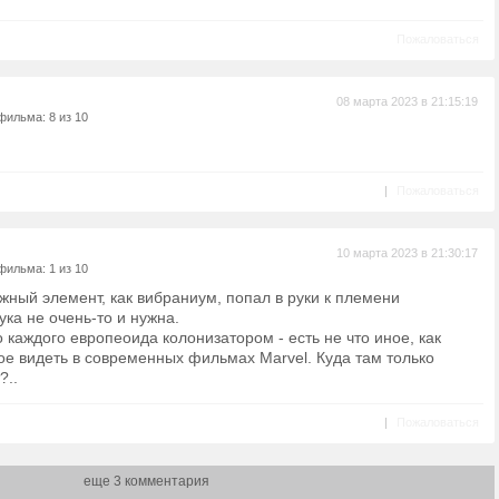
Пожаловаться
08 марта 2023 в 21:15:19
фильма: 8 из 10
|
Пожаловаться
10 марта 2023 в 21:30:17
фильма: 1 из 10
ажный элемент, как вибраниум, попал в руки к племени
ка не очень-то и нужна.
 каждого европеоида колонизатором - есть не что иное, как
ое видеть в современных фильмах Marvel. Куда там только
?..
|
Пожаловаться
еще 3 комментария