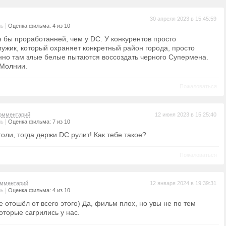
30 апреля 2023 в 15:45:59
|
ль
Оценка фильма: 4 из 10
я бы проработанней, чем у DC. У конкурентов просто
мужик, который охраняет конкретный район города, просто
нно там злые белые пытаются воссоздать черного Супермена.
 Молнии.
Пожаловаться
омментарий
12 июня 2023 в 15:25:40
|
ль
Оценка фильма: 7 из 10
толи, тогда держи DC рулит! Как тебе такое?
Пожаловаться
омментарий
12 января 2024 в 19:39:31
|
ль
Оценка фильма: 4 из 10
е отошёл от всего этого) Да, фильм плох, но увы не по тем
оторые сагрились у нас.