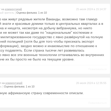
т на
комментарий
25 июля 2024 в 15:14:37
|
ый зритель
Оценка фильма: 1 из 10
о как живут рядовые жители Ваканды, возможно там гламур
й знати и красивые домики только в центральных кварталах а в
ка и нищета, несмотря на добычу вибраниума, но никто
м не может так как даже по "национальным" костюмам и
 милитаризованное государство с явно развёрнутой на полную
ней полицией (хотя бы для того чтобы пресекать экспорт
нформации), заодно можно и инакомыслие по отношению к
су подавлять. Если страна тысячи лет развивалась
о явно все эти военные технологии оттачивались во внутренних
аче их бы просто не было на текущем уровне.
Пожаловаться
т на
комментарий
26 июля 2024 в 12:35:55
|
ль
Оценка фильма: 1 из 10
чную африканскую страну современности описали.
Пожаловаться