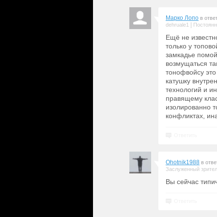
Марко Лопо
в отве
|
dehruale1
Постоянн
Ещё не известн
только у топово
замкадье помой
возмущаться та
тонофвойсу это
катушку внутрен
технологий и и
правящему клас
изолированно т
конфликтах, ин
Ответить
Ohotnik1988
в отве
Заслуженный зрите
Вы сейчас типи
Ответить