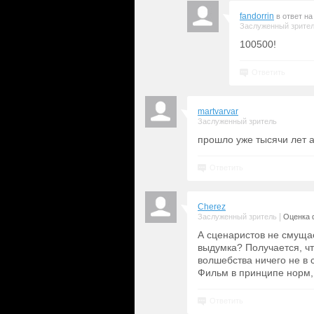
fandorrin
в ответ н
Заслуженный зрите
100500!
Ответить
martvarvar
Заслуженный зритель
прошло уже тысячи лет а
Ответить
Cherez
|
Заслуженный зритель
Оценка 
А сценаристов не смущает
выдумка? Получается, чт
волшебства ничего не в 
Фильм в принципе норм,
Ответить