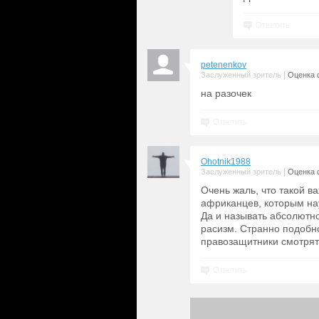
Ответить
petenenkov
|
Заслуженный зритель
Оценка 
на разочек
Ответить
Ohotnik1988
|
Заслуженный зритель
Оценка 
Очень жаль, что такой в
африканцев, которым нау
Да и называть абсолютно
расизм. Странно подобн
правозащитники смотрят
Ответить