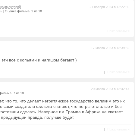
а
комментарий
21 ноября 2024 в 13:22:59
|
ль
Оценка фильма: 2 из 10
Пожаловаться
17 марта 2023 в 18:39:32
 эти все с копьями и нагишом бегают )
|
Пожаловаться
20 марта 2023 в 18:42:47
фильма: 7 из 10
, что то, что делает негритянское государство великим это их
о сами создатели фильма считают, что негры отсталые и без
состоянии сделать. Наверное им Трампа в Африке не хватает.
 предыдущий правда, получше будет.
|
Пожаловаться