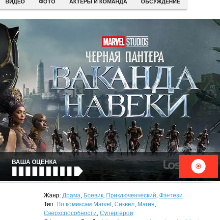
ВИДЕО
ФОТО
АКТЕРЫ И КОМАНДА
ОБСУЖДЕНИЕ
ВАША ОЦЕНКА
Жанр:
Драма
,
Боевик
,
Приключенческий
,
Фэнтези
Тип:
По комиксам Marvel
,
Сиквел
,
Магия
,
Сверхспособности
,
Супергерои