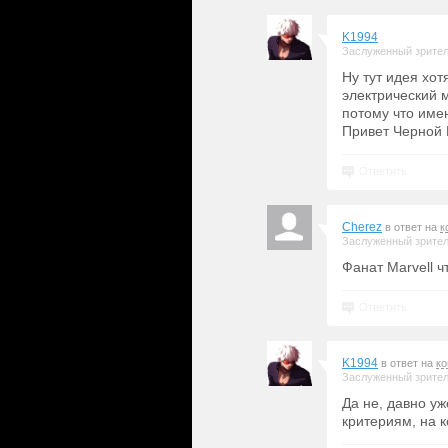
K1994
Заслуженный зрите
Ну тут идея хот
электрический 
потому что име
Привет Черной
Ответить
Cherez
в ответ на
к
Заслуженный зрите
Фанат Marvell ч
Ответить
K1994
в ответ на
к
Заслуженный зрите
Да не, давно уж
критериям, на к