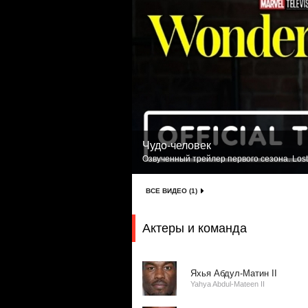
Чудо-человек
Озвученный трейлер первого сезона. Lost
ВСЕ ВИДЕО (1)
Актеры и команда
Яхья Абдул-Матин II
Yahya Abdul-Mateen II