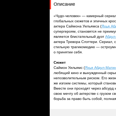
Описание
«Чудо-человек» — камерный сериал 
глобальных сюжетов и эпичных кро
актера Саймона Уильямса (
Яхья Аб
супергероям, становятся не преиму
является блистательный дуэт
Абдул
актера Тревора Слэттери. Сериал,
стильную трагикомедию — остроумн
о принятии себя.
Сюжет
Саймон Уильямс (
Яхья Абдул-Матин 
любящий кино и вынужденный скрыва
непозволительным риском. Его жизн
же изгоем системы, который стано
Вместе они проходят через абсурд 
свою мечту об актерстве с грузом с
борьба за право быть собой, полна