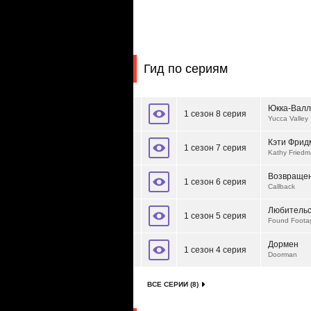
Гид по сериям
Юкка-Вал
1 сезон 8 серия
Yucca Valley
Кэти Фрид
1 сезон 7 серия
Kathy Fried
Возвраще
1 сезон 6 серия
Callback
Любительс
1 сезон 5 серия
Found Foota
Дормен
1 сезон 4 серия
Doorman
ВСЕ СЕРИИ (8)