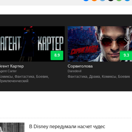
8.9
9.3
Агент Картер
Сорвиголова
gent Carter
Daredevil
Комиксы, Фантастика, Боевик,
Фантастика, Драма, Комиксы, Боевик
Приключенческий
В Disney передумали насчет чудес