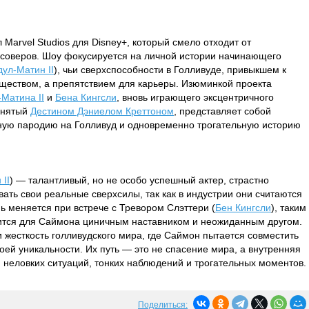
Marvel Studios для Disney+, который смело отходит от
ссоверов. Шоу фокусируется на личной истории начинающего
дул-Матин II
), чьи сверхспособности в Голливуде, привыкшем к
ществом, а препятствием для карьеры. Изюминкой проекта
-Матина II
и
Бена Кингсли
, вновь играющего эксцентричного
 снятый
Дестином Дэниелом Креттоном
, представляет собой
ую пародию на Голливуд и одновременно трогательную историю
II
) — талантливый, но не особо успешный актер, страстно
ть свои реальные сверхсилы, так как в индустрии они считаются
ь меняется при встрече с Тревором Слэттери (
Бен Кингсли
), таким
вится для Саймона циничным наставником и неожиданным другом.
и жесткость голливудского мира, где Саймон пытается совместить
воей уникальности. Их путь — это не спасение мира, а внутренняя
я неловких ситуаций, тонких наблюдений и трогательных моментов.
Поделиться: