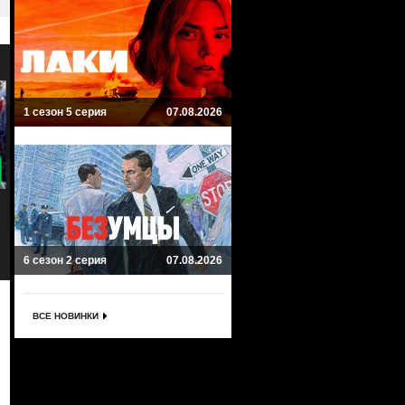
1 сезон 5 серия
07.08.2026
8.9
8
Джессика Джонс
Люк Кейдж
Jessica Jones
Luke Cage
Фантастика, Драма, Комиксы, Боевик,
Драма, Комиксы, Боевик, Кримина
Криминал
Фантастика
6 сезон 2 серия
07.08.2026
ВСЕ НОВИНКИ