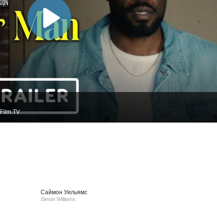
Film.TV
Саймон Уильямс
Simon Williams