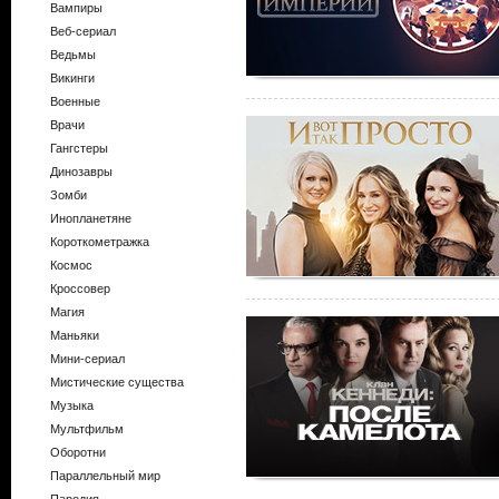
Вампиры
Веб-сериал
Ведьмы
Викинги
Военные
Врачи
Гангстеры
Динозавры
Зомби
Инопланетяне
Короткометражка
Космос
Кроссовер
Магия
Маньяки
Мини-сериал
Мистические существа
Музыка
Мультфильм
Оборотни
Параллельный мир