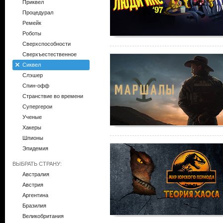
Приквел
Процедурал
Ремейк
Роботы
Сверхспособности
Сверхъестественное
Сиквел
Слэшер
Спин-офф
Странствие во времени
Супергерои
Ученые
Хакеры
Шпионы
Эпидемия
ВЫБРАТЬ СТРАНУ:
Австралия
Австрия
Аргентина
Бразилия
Великобритания