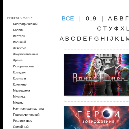
ВCE
|
0..9
|
А
Б
В
Г
ВЫБРАТЬ ЖАНР:
Биографический
С
Т
У
Ф
Х
Боевик
Вестерн
A
B
C
D
E
F
G
H
I
J
K
L
Военный
Детектив
Документальный
Драма
Исторический
Комедия
Комиксы
Криминал
Мелодрама
Мистика
Мюзикл
Научная фантастика
Приключенческий
Реалити-шоу
Семейный