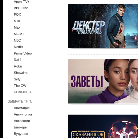
Apple TV+
BBC One
FOX
hulu
Max
MGM+
NBC
Netflix
Prime Video
Rai 1
Roku
Showtime
Syfy
The CW
БОЛЬШЕ
ВЫБРАТЬ ТИП:
Анимация
Антиутопия
Антология
Байкеры
Будущее