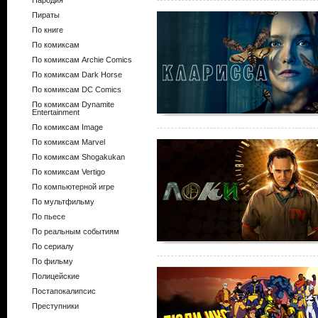
Пародия
Пираты
По книге
По комиксам
По комиксам Archie Comics
По комиксам Dark Horse
По комиксам DC Comics
По комиксам Dynamite
Entertainment
По комиксам Image
По комиксам Marvel
По комиксам Shogakukan
По комиксам Vertigo
По компьютерной игре
По мультфильму
По пьесе
По реальным событиям
По сериалу
По фильму
Полицейские
Постапокалипсис
Преступники