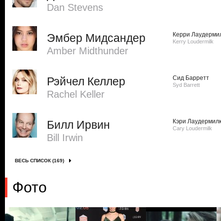
Dan Stevens
Керри Лаудерми
Эмбер Мидсандер
Kerry Loudermilk
Amber Midthunder
Сид Барретт
Рэйчел Келлер
Syd Barrett
Rachel Keller
Кэри Лаудермил
Билл Ирвин
Cary Loudermilk
Bill Irwin
ВЕСЬ СПИСОК (169)
Фото