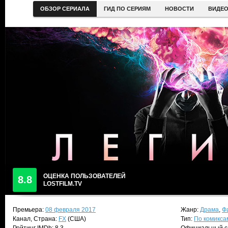
ОБЗОР СЕРИАЛА
ГИД ПО СЕРИЯМ
НОВОСТИ
ВИДЕ
ОЦЕНКА ПОЛЬЗОВАТЕЛЕЙ
8.8
LOSTFILM.TV
Премьера:
08 февраля 2017
Жанр:
Драма
,
Ф
Канал, Страна:
FX
(США)
Тип:
По комикса