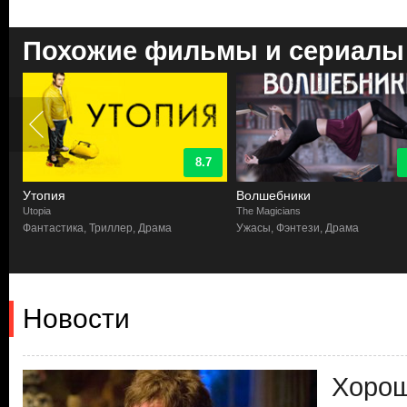
Похожие фильмы и сериалы
8.7
Утопия
Волшебники
Utopia
The Magicians
,
Фантастика, Триллер, Драма
Ужасы, Фэнтези, Драма
Новости
Хорош