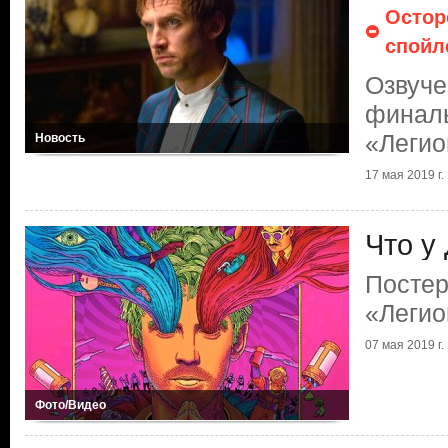
Остор
спойл
Озвуче
финаль
«Легио
Новость
17 мая 2019 г.
Что у
Постер
«Легио
07 мая 2019 г.
Фото/Видео