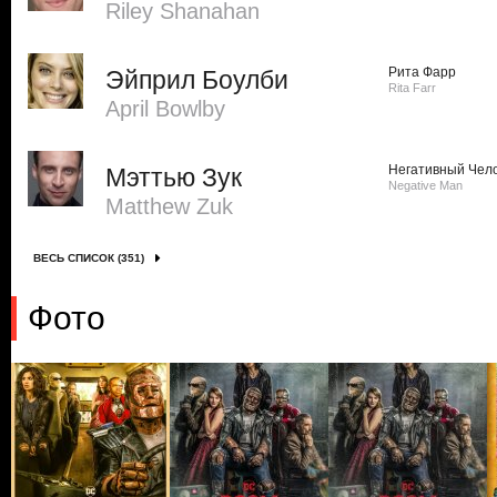
Riley Shanahan
Рита Фарр
Эйприл Боулби
Rita Farr
April Bowlby
Негативный Чел
Мэттью Зук
Negative Man
Matthew Zuk
ВЕСЬ СПИСОК (351)
Фото