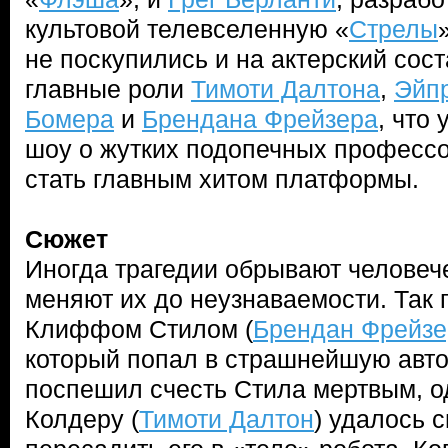
культовой телевселенную «
Стрелы
не поскупились и на актерский сост
главные роли
Тимоти Далтона
,
Эйп
Бомера
и
Брендана Фрейзера
, что
шоу о жутких подопечных професс
стать главным хитом платформы.
Сюжет
Иногда трагедии обрывают человече
меняют их до неузнаваемости. Так 
Клиффом Стилом (
Брендан Фрейзе
который попал в страшнейшую авто
поспешил счесть Стила мертвым, о
Колдеру (
Тимоти Далтон
) удалось 