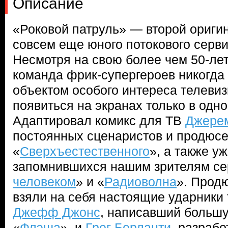
Описание
«Роковой патруль» — второй ориги
совсем еще юного потокового серви
Несмотря на свою более чем 50-ле
команда фрик-супергероев никогда
объектом особого интереса телеви
появиться на экранах только в одн
Адаптировал комикс для ТВ
Джере
постоянных сценаристов и продюс
«
Сверхъестественного
», а также у
запомнившихся нашим зрителям се
человеком
» и «
Радиоволна
». Прод
взяли на себя настоящие ударники
Джефф Джонс
, написавший большу
«
Флэша
», и
Грег Берланти
, разраб