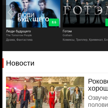
8.6
Люди будущего
Готэм
The Tomorrow People
Gotham
Драма, Фантастика
Комиксы, Триллер, Криминал, Бо
Новости
Роков
хорош
Озвуче
полов