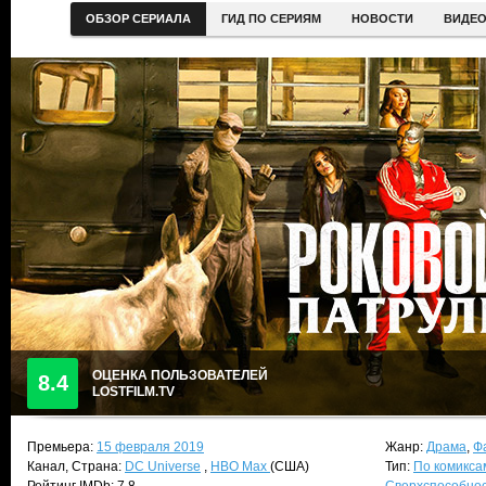
ОБЗОР СЕРИАЛА
ГИД ПО СЕРИЯМ
НОВОСТИ
ВИДЕ
ОЦЕНКА ПОЛЬЗОВАТЕЛЕЙ
8.4
LOSTFILM.TV
Премьера:
15 февраля 2019
Жанр:
Драма
,
Ф
Канал, Страна:
DC Universe
,
HBO Max
(США)
Тип:
По комикса