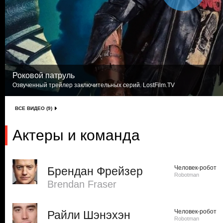
Роковой патруль
Озвученный трейлер заключительных серий. LostFilm.TV
ВСЕ ВИДЕО (9)
Актеры и команда
Человек-робот
Брендан Фрейзер
Robotman
Brendan Fraser
Человек-робот
Райли Шэнэхэн
Robotman