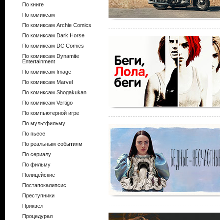
По книге
По комиксам
По комиксам Archie Comics
По комиксам Dark Horse
По комиксам DC Comics
По комиксам Dynamite
Entertainment
По комиксам Image
По комиксам Marvel
По комиксам Shogakukan
По комиксам Vertigo
По компьютерной игре
По мультфильму
По пьесе
По реальным событиям
По сериалу
По фильму
Полицейские
Постапокалипсис
Преступники
Приквел
Процедурал