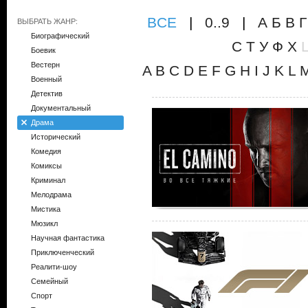
ВCE
|
0..9
|
А
Б
В
Г
ВЫБРАТЬ ЖАНР:
Биографический
С
Т
У
Ф
Х
Боевик
Вестерн
A
B
C
D
E
F
G
H
I
J
K
L
Военный
Детектив
Документальный
Драма
Исторический
Комедия
Комиксы
Криминал
Мелодрама
Мистика
Мюзикл
Научная фантастика
Приключенческий
Реалити-шоу
Семейный
Спорт