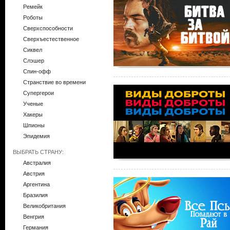
Ремейк
Роботы
Сверхспособности
Сверхъестественное
Сиквел
Слэшер
Спин-офф
Странствие во времени
Супергерои
Ученые
Хакеры
Шпионы
Эпидемия
ВЫБРАТЬ СТРАНУ:
Австралия
Австрия
Аргентина
Бразилия
Великобритания
Венгрия
Германия