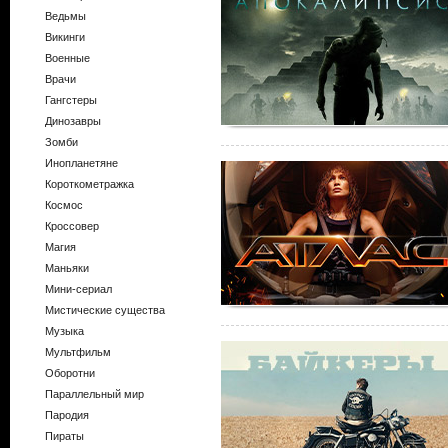
Ведьмы
Викинги
Военные
Врачи
Гангстеры
Динозавры
Зомби
Инопланетяне
Короткометражка
Космос
Кроссовер
Магия
Маньяки
Мини-сериал
Мистические существа
Музыка
Мультфильм
Оборотни
Параллельный мир
Пародия
Пираты