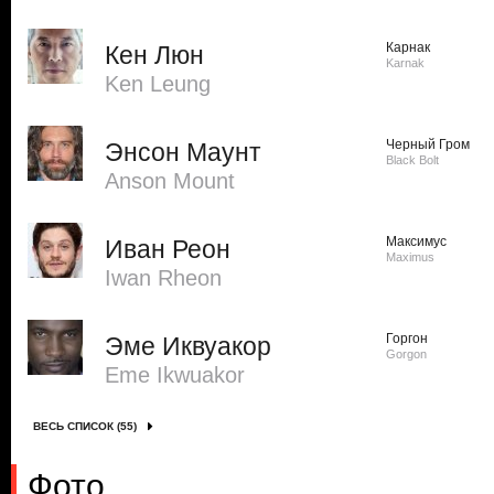
Карнак
Кен Люн
Karnak
Ken Leung
Черный Гром
Энсон Маунт
Black Bolt
Anson Mount
Максимус
Иван Реон
Maximus
Iwan Rheon
Горгон
Эме Иквуакор
Gorgon
Eme Ikwuakor
ВЕСЬ СПИСОК (55)
Фото