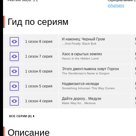
Рейтинг IMDb: 5.1
Официальный с
inhumans
Гид по сериям
И наконец: Черный Гром
1 сезон 8 серия
…And Finally: Black Bolt
Хаос в скрытых землях
1 сезон 7 серия
Havoc in the Hidden Land
Этого джентльмена зовут Горгон
1 сезон 6 серия
The Gentleman's Name is Gorgon
Надвигаются нелюди
1 сезон 5 серия
Something Inhuman This Way Comes
Дайте дорогу... Медузе
1 сезон 4 серия
Make Way for... Medusa
ВСЕ СЕРИИ (8)
Описание