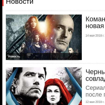
Новости
Коман
новая
14 мая 2018 г.
Новость
Черны
совла
Сериал
после 
12 мая 2018 г.