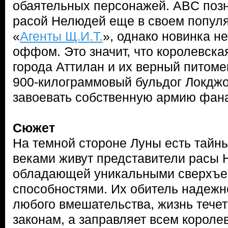
обаятельных персонажей. ABC позн
расой Нелюдей еще в своем попул
«
Агенты Щ.И.Т.
», однако новинка не
оффом. Это значит, что королевска
города Аттилан и их верный питоме
900-килограммовый бульдог Локджо
завоевать собственную армию фана
Сюжет
На темной стороне Луны есть тайны
веками живут представители расы 
обладающей уникальными сверхъе
способностями. Их обитель надежн
любого вмешательства, жизнь тече
законам, а заправляет всем короле