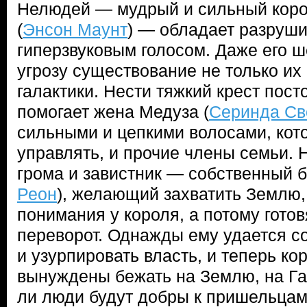
Нелюдей — мудрый и сильный коро
(
Энсон Маунт
) — обладает разруш
гиперзвуковым голосом. Даже его ш
угрозу существование не только их 
галактики. Нести тяжкий крест пос
помогает жена Медуза (
Серинда Св
сильными и цепкими волосами, кот
управлять, и прочие члены семьи. Н
грома и завистник — собственный б
Реон
), желающий захватить Землю
понимания у короля, а потому гот
переворот. Однажды ему удается 
и узурпировать власть, и теперь ко
вынуждены бежать на Землю, на Га
ли люди будут добры к пришельцам