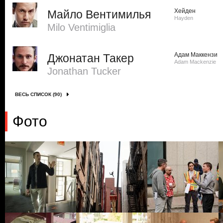
Хейден
Майло Вентимилья
Hayden
Milo Ventimiglia
Адам Маккензи
Джонатан Такер
Adam Mackenzie
Jonathan Tucker
ВЕСЬ СПИСОК (90)
Фото