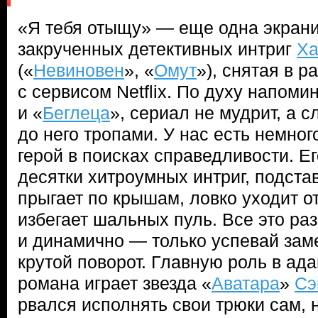
«Я тебя отыщу» — еще одна экран
закрученных детективных интриг
Ха
(«
Невиновен
», «
Омут
»), снятая в 
с сервисом Netflix. По духу напом
и «
Беглеца
», сериал не мудрит, а 
до него тропами. У нас есть немно
герой в поисках справедливости. Е
десятки хитроумных интриг, подста
прыгает по крышам, ловко уходит от
избегает шальных пуль. Все это ра
и динамично — только успевай зам
крутой поворот. Главную роль в ад
романа играет звезда «
Аватара
»
Сэ
рвался исполнять свои трюки сам, н