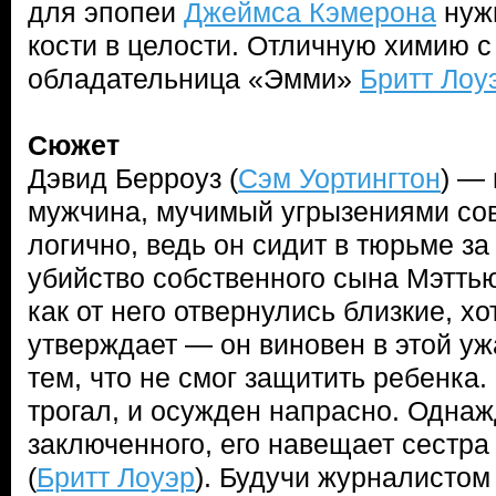
для эпопеи
Джеймса Кэмерона
нужн
кости в целости. Отличную химию с
обладательница «Эмми»
Бритт Лоу
Сюжет
Дэвид Берроуз (
Сэм Уортингтон
) —
мужчина, мучимый угрызениями сов
логично, ведь он сидит в тюрьме за
убийство собственного сына Мэттью.
как от него отвернулись близкие, х
утверждает — он виновен в этой у
тем, что не смог защитить ребенка
трогал, и осужден напрасно. Однаж
заключенного, его навещает сестр
(
Бритт Лоуэр
). Будучи журналистом