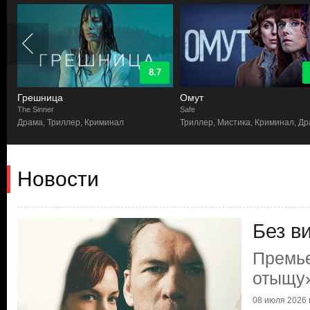
8.7
Грешница
Омут
The Sinner
Safe
р
Драма, Триллер, Криминал
Триллер, Мистика, Криминал, Д
Новости
Без в
Премье
отыщу
08 июля 2026 г