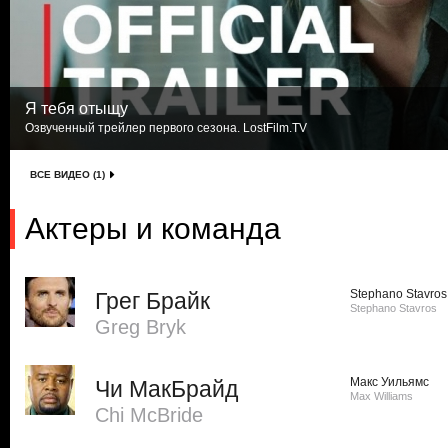
Я тебя отыщу
Озвученный трейлер первого сезона. LostFilm.TV
ВСЕ ВИДЕО (1)
Актеры и команда
Stephano Stavros
Грег Брайк
Stephano Stavros
Greg Bryk
Макс Уильямс
Чи МакБрайд
Max Williams
Chi McBride