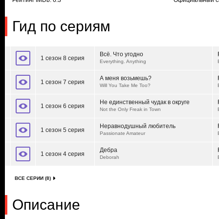
Рейтинг IMDb: 6.3
Официальный с
Гид по сериям
Всё. Что угодно
1 сезон 8 серия
Everything. Anything
А меня возьмешь?
1 сезон 7 серия
Will You Take Me Too?
Не единственный чудак в округе
1 сезон 6 серия
Not the Only Freak in Town
Неравнодушный любитель
1 сезон 5 серия
Passionate Amateur
Дебра
1 сезон 4 серия
Deborah
ВСЕ СЕРИИ (8)
Описание