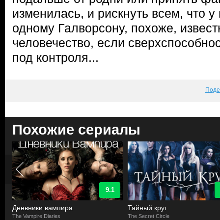
изменилась, и рискнуть всем, что у 
одному Галворсону, похоже, извест
человечество, если сверхспособнос
под контроля...
Поде
Похожие сериалы
9.1
Дневники вампира
Тайный круг
The Vampire Diaries
The Secret Circle