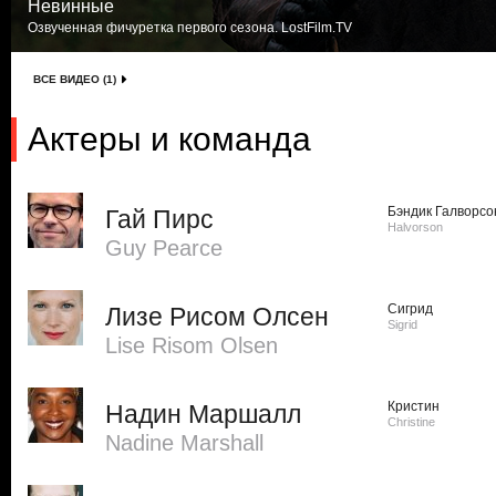
Невинные
Озвученная фичуретка первого сезона. LostFilm.TV
ВСЕ ВИДЕО (1)
Актеры и команда
Бэндик Галворсо
Гай Пирс
Halvorson
Guy Pearce
Сигрид
Лизе Рисом Олсен
Sigrid
Lise Risom Olsen
Кристин
Надин Маршалл
Christine
Nadine Marshall