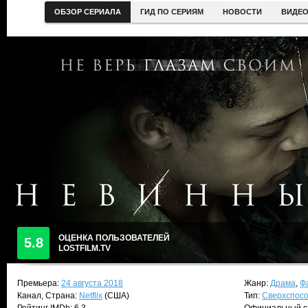
ОБЗОР СЕРИАЛА
ГИД ПО СЕРИЯМ
НОВОСТИ
ВИДЕ
ОЦЕНКА ПОЛЬЗОВАТЕЛЕЙ
5.8
LOSTFILM.TV
Премьера:
24 августа 2018
Жанр:
Драма
,
Ф
Канал, Страна:
Netflix
(США)
Тип:
Сверхспос