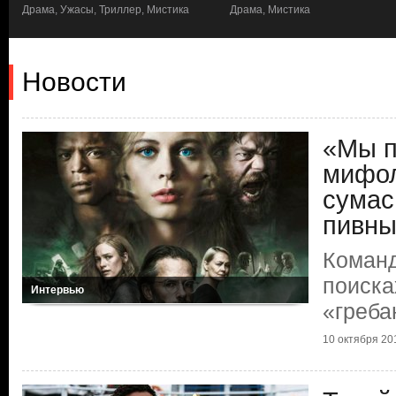
а,
Драма, Ужасы, Триллер, Мистика
Драма, Мистика
Новости
«Мы 
мифо
сумас
пивны
Коман
поиска
Интервью
«греба
10 октября 201