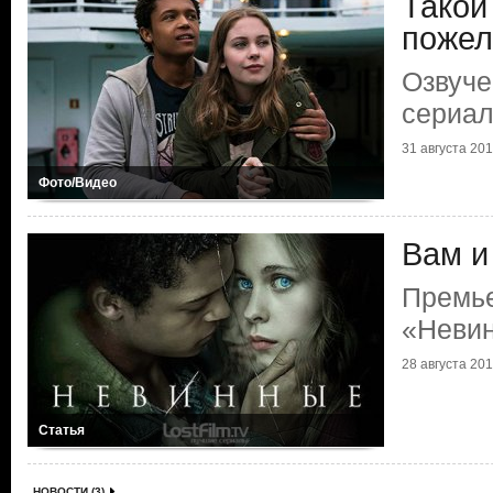
Такой
пожел
Озвуче
сериа
31 августа 2018
Фото/Видео
Вам и
Премь
«Неви
28 августа 2018
Статья
НОВОСТИ (3)