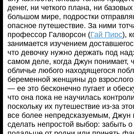
денег, ни четкого плана, ни базовых
большом мире, подростки отправля
опасное путешествие. За ними тотч
профессор Галворсон (
Гай Пирс
), 
занимается изучением доставшегос
что девочку нужно держать под над
самом деле, когда Джун понимает, 
обличье любого находящегося побл
беременной женщины до взрослого
— ее это бесконечно пугает и обес
что она пока не научилась контрол
поскольку их путешествие из-за это
все более непредсказуемым, Джун
сделать непростой выбор: забыть о
подальше от родни или принять фак