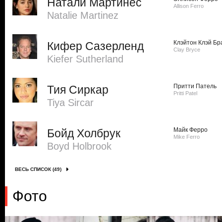
Натали Мартинес
Allison Ferro
Natalie Martinez
Клэйтон Клэй Бр
Кифер Сазерленд
Clay Bryce
Kiefer Sutherland
Притти Патель
Тия Сиркар
Pritti Patel
Tiya Sircar
Майк Ферро
Бойд Холбрук
Mike Ferro
Boyd Holbrook
ВЕСЬ СПИСОК (49)
Фото