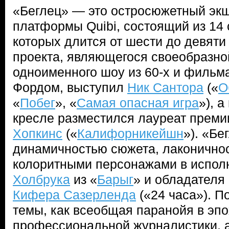
«Беглец» — это остросюжетный эк
платформы Quibi, состоящий из 14 
которых длится от шести до девяти
проекта, являющегося своеобразно
одноименного шоу из 60-х и фильм
Фордом, выступил
Ник Сантора
(«
О
«
Побег
», «
Самая опасная игра
»), 
кресле разместился лауреат прем
Хопкинс
(«
Калифорникейшн
»). «Бе
динамичностью сюжета, лаконичнос
колоритными персонажами в испо
Холбрука
из «
Барыг
» и обладателя
Кифера Сазерленда
(«24 часа»). П
темы, как всеобщая паранойя в эпо
профессиональной журналистики, а