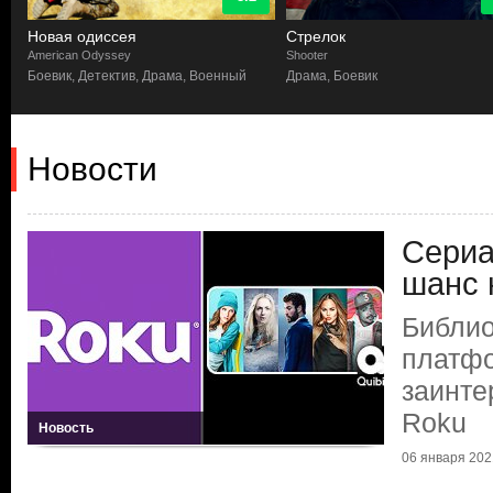
Новая одиссея
Стрелок
American Odyssey
Shooter
Боевик, Детектив, Драма, Военный
Драма, Боевик
Новости
Сериа
шанс 
Библио
платф
заинте
Roku
Новость
06 января 2021