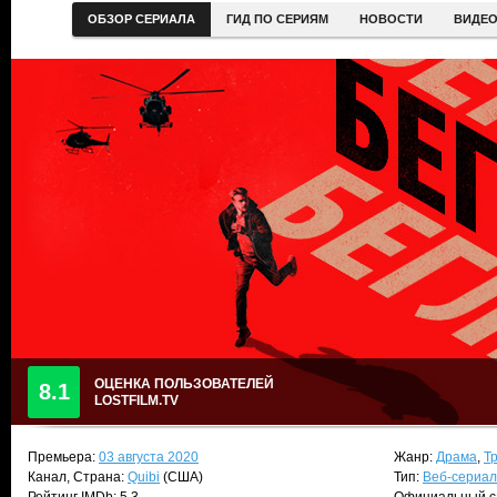
ОБЗОР СЕРИАЛА
ГИД ПО СЕРИЯМ
НОВОСТИ
ВИДЕ
ОЦЕНКА ПОЛЬЗОВАТЕЛЕЙ
8.1
LOSTFILM.TV
Премьера:
03 августа 2020
Жанр:
Драма
,
Т
Канал, Страна:
Quibi
(США)
Тип:
Веб-сериал