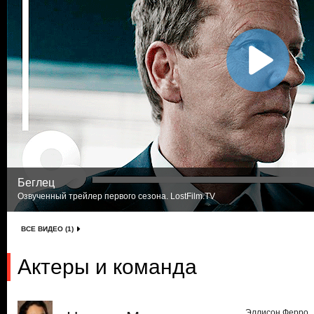
Беглец
Озвученный трейлер первого сезона. LostFilm.TV
ВСЕ ВИДЕО (1)
Актеры и команда
Эллисон Ферро