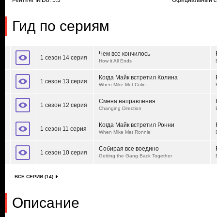
Рейтинг IMDb: 5.3
Официальный с
Гид по сериям
Чем все кончилось
1 сезон 14 серия
How it All Ends
Когда Майк встретил Колина
1 сезон 13 серия
When Mike Met Colin
Смена направления
1 сезон 12 серия
Changing Direction
Когда Майк встретил Ронни
1 сезон 11 серия
When Mike Met Ronnie
Собирая все воедино
1 сезон 10 серия
Getting the Gang Back Together
ВСЕ СЕРИИ (14)
Описание