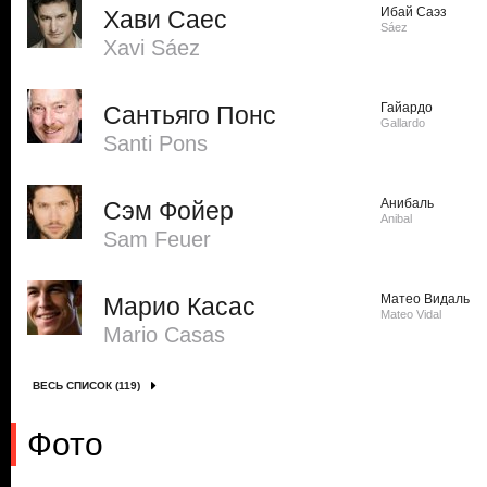
Ибай Саэз
Хави Саес
Sáez
Xavi Sáez
Гайардо
Сантьяго Понс
Gallardo
Santi Pons
Анибаль
Сэм Фойер
Anibal
Sam Feuer
Матео Видаль
Марио Касас
Mateo Vidal
Mario Casas
ВЕСЬ СПИСОК (119)
Фото