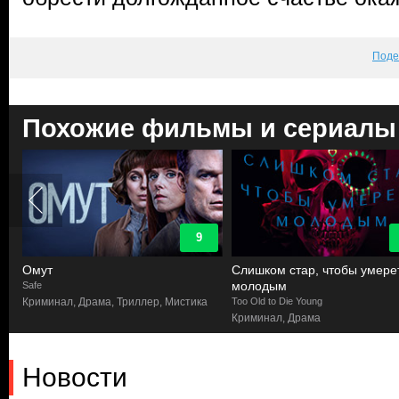
Поде
Похожие фильмы и сериалы
9
Омут
Слишком стар, чтобы умере
молодым
Safe
Криминал, Драма, Триллер, Мистика
Too Old to Die Young
Криминал, Драма
Новости