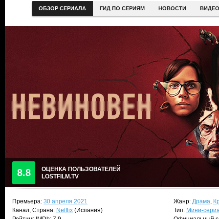
ОБЗОР СЕРИАЛА
ГИД ПО СЕРИЯМ
НОВОСТИ
ВИДЕ
ОЦЕНКА ПОЛЬЗОВАТЕЛЕЙ
8.8
LOSTFILM.TV
Премьера:
30 апреля 2021
Жанр:
Драма
,
К
Канал, Страна:
Netflix
(Испания)
Тип:
Мини-сери