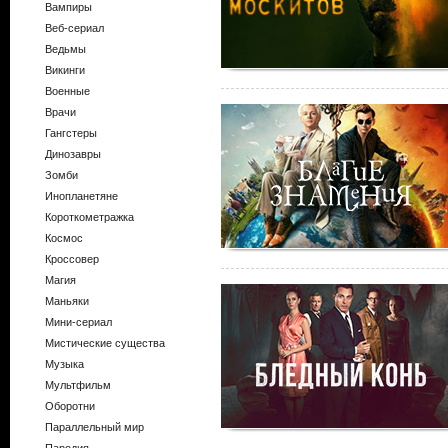
Вампиры
Веб-сериал
Ведьмы
Викинги
Военные
Врачи
Гангстеры
Динозавры
Зомби
Инопланетяне
Короткометражка
Космос
Кроссовер
Магия
Маньяки
Мини-сериал
Мистические существа
Музыка
Мультфильм
Оборотни
Параллельный мир