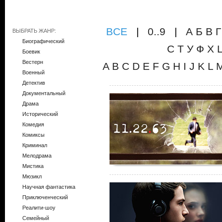
ВCE
|
0..9
|
А
Б
В
Г
ВЫБРАТЬ ЖАНР:
Биографический
С
Т
У
Ф
Х
Боевик
Вестерн
A
B
C
D
E
F
G
H
I
J
K
L
Военный
Детектив
Документальный
Драма
Исторический
Комедия
Комиксы
Криминал
Мелодрама
Мистика
Мюзикл
Научная фантастика
Приключенческий
Реалити-шоу
Семейный