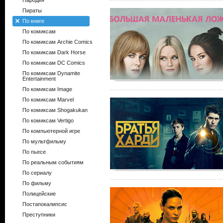
Пародия
Пираты
По книге
По комиксам
По комиксам Archie Comics
По комиксам Dark Horse
По комиксам DC Comics
По комиксам Dynamite
Entertainment
По комиксам Image
По комиксам Marvel
По комиксам Shogakukan
По комиксам Vertigo
По компьютерной игре
По мультфильму
По пьесе
По реальным событиям
По сериалу
По фильму
Полицейские
Постапокалипсис
Преступники