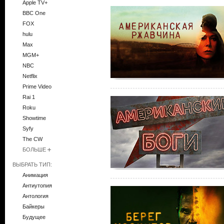
Apple TV+
BBC One
FOX
hulu
Max
MGM+
NBC
Netflix
Prime Video
Rai 1
Roku
Showtime
Syfy
The CW
БОЛЬШЕ
ВЫБРАТЬ ТИП:
Анимация
Антиутопия
Антология
Байкеры
Будущее