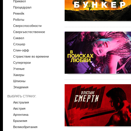
Приквел
Процедурал
Ремейк
Роботы
Сверхспособности
Сверхъестественное
Сиквел
Слэшер
Спин-офф
Странствие во времени
Супергерои
Ученые
Хакеры
Шпионы
Эпидемия
ВЫБРАТЬ СТРАНУ:
Австралия
Австрия
Аргентина
Бразилия
Великобритания