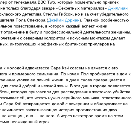
лер от телеканала BBC Twо, который моментально привлек
 не только благодаря звезде «Секретных материалов»
Джиллиан
классного детектива Стеллы Гибсон, но и за счет убедительного
ушителя Пола Спектора (
Джейми Дорнан
). Главной особенностью
льное повествование, в котором каждый аспект жизни
дит отражение в быту и профессиональной деятельности женщины,
в сочетании с северным колоритом и искусным монтажом делает
ных, интригующих и эффектных британских триллеров на
 к молодой адвокатессе Саре Кэй совсем не вяжется с его
ога и примерного семьянина. По ночам Пол пробирается в дом к
таенные уголки ее личной жизни, а днем снова превращается в
 для своей доброй и нежной жены. В эти дни в городе появляется
бсон, которую пригласили для расследования жестокого убийства
казывает ей, что искать нужно серийного маньяка, ответственного
м Сара Кэй возвращается домой с вечеринки и обнаруживает на
ак начинается захватывающая история противостояния двух
я на женщин, она — на него. А через некоторое время на этом
сьма неожиданный игрок...