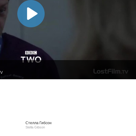
TV
Стелла Гибсон
Stella Gibson