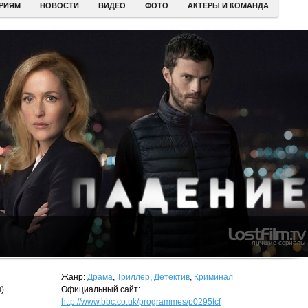
ЕРИЯМ
НОВОСТИ
ВИДЕО
ФОТО
АКТЕРЫ И КОМАНДА
Жанр:
Драма
,
Триллер
,
Детектив
,
Криминал
)
Официальный сайт:
http://www.bbc.co.uk/programmes/p0295tcf