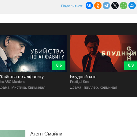
Поделиться:
8.6
8.9
Убийства по алфавиту
Блудный сын
he ABC Murders
Prodigal Son
Драма, Мистика, Криминал
Драма, Триллер, Криминал
Агент Смайли