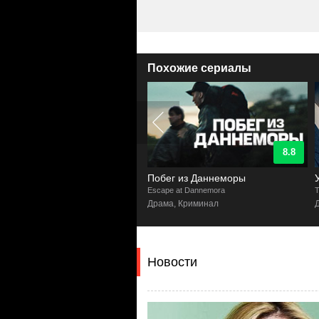
Похожие сериалы
8.7
8.8
шница
Побег из Даннеморы
inner
Escape at Dannemora
T
инал, Драма, Триллер
Драма, Криминал
Новости