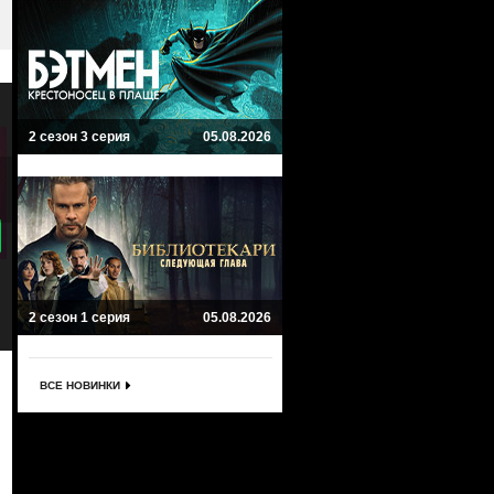
2 сезон 3 серия
05.08.2026
8.3
8
Бледный конь
Свидетель обвинения
The Pale Horse
The Witness for the Prosecution
Мистика, Триллер
Драма, Триллер, Криминал
2 сезон 1 серия
05.08.2026
ВСЕ НОВИНКИ