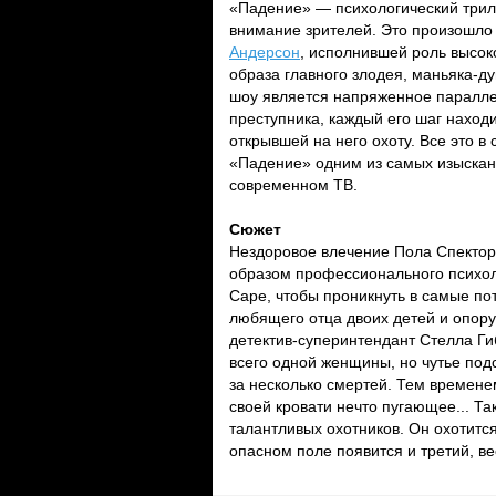
«Падение» — психологический трил
внимание зрителей. Это произошло
Андерсон
, исполнившей роль высоко
образа главного злодея, маньяка-д
шоу является напряженное паралле
преступника, каждый его шаг нахо
открывшей на него охоту. Все это 
«Падение» одним из самых изыскан
современном ТВ.
Сюжет
Нездоровое влечение Пола Спектора
образом профессионального психол
Саре, чтобы проникнуть в самые по
любящего отца двоих детей и опору
детектив-суперинтендант Стелла Ги
всего одной женщины, но чутье подс
за несколько смертей. Тем времене
своей кровати нечто пугающее... Т
талантливых охотников. Он охотитс
опасном поле появится и третий, ве