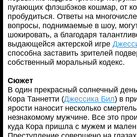
пугающих флэшбэков кошмар, от ко
пробудиться. Ответы на многочисл
вопросы, поднимаемые в шоу, могут
шокировать, а благодаря талантлив
выдающейся актерской игре
Джесс
способна заставить зрителей подв
собственный моральный кодекс.
Сюжет
В один прекрасный солнечный ден
Кора Таннетти (
Джессика Бил
) в п
ярости наносит несколько смертел
незнакомому мужчине. Все это прои
куда Кора пришла с мужем и мален
Преступление совершено на глазах