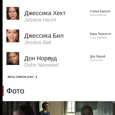
Сонья Барзэл
Джессика Хехт
Sonya Barzel
Jessica Hecht
Кора Таннэтти
Джессика Бил
Cora Tannetti
Jessica Biel
Дэн Лерой
Дон Норвуд
Dan Leroy
Dohn Norwood
ВЕСЬ СПИСОК (230)
Фото