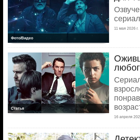
Озвуче
сериал
11 мая 2026 г.
Фото/Видео
Ожив
любог
Сериал
взросл
понра
возрас
Статья
16 апреля 2025
Детек