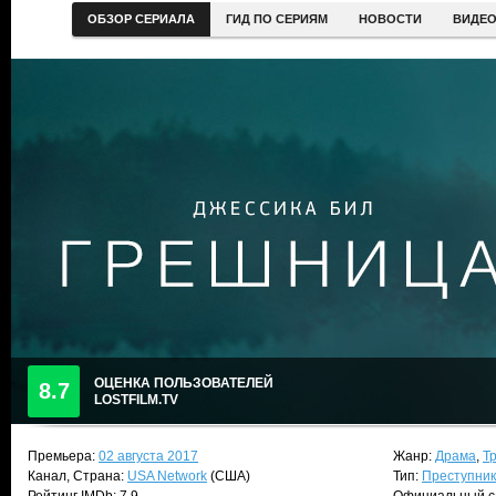
ОБЗОР СЕРИАЛА
ГИД ПО СЕРИЯМ
НОВОСТИ
ВИДЕ
ОЦЕНКА ПОЛЬЗОВАТЕЛЕЙ
8.7
LOSTFILM.TV
Премьера:
02 августа 2017
Жанр:
Драма
,
Т
Канал, Страна:
USA Network
(США)
Тип:
Преступни