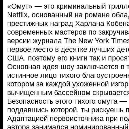
«Омут» — это криминальный трилл
Netflix, основанный на романе обл
престижных наград Харлана Кобена
современных мастеров по закручив
версии журнала The New York Time
первое место в десятке лучших де
США, поэтому его книги так и прося
Основная идея шоу заключается в т
истинное лицо тихого благоустроенн
котором за каждой ухоженной изго
вычищенным бассейном скрывается 
Безопасность этого тихого омута —
поддавшись которой, ты рискуешь п
Адаптацией первоисточника при по
автора занимался номинированный