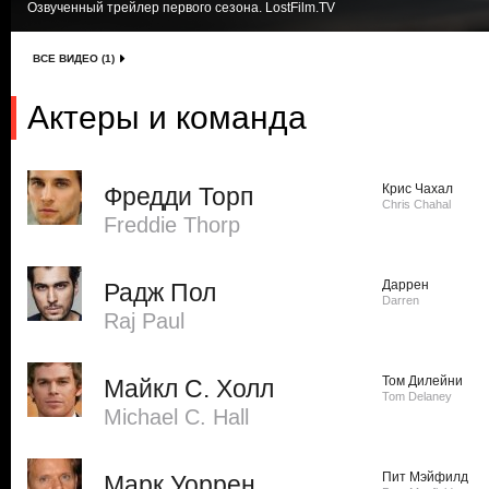
Озвученный трейлер первого сезона. LostFilm.TV
ВСЕ ВИДЕО (1)
Актеры и команда
Крис Чахал
Фредди Торп
Chris Chahal
Freddie Thorp
Даррен
Радж Пол
Darren
Raj Paul
Том Дилейни
Майкл С. Холл
Tom Delaney
Michael C. Hall
Пит Мэйфилд
Марк Уоррен