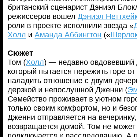
британский сценарист Дэниэл Блокл
режиссеров вошел
Дэниэл Неттхей
роли в проекте исполнили звезда «
Холл
и
Аманда Аббингтон
(«
Шерло
Сюжет
Том (
Холл
) — недавно овдовевший д
который пытается пережить горе от
наладить отношение с двумя дочер
дерзкой и непослушной Дженни (
Эм
Семейство проживает в уютном гор
только своим комфортом, но и без
Дженни отправляется на вечеринку, 
возвращается домой. Том не может 
подключается к расследованию. А 