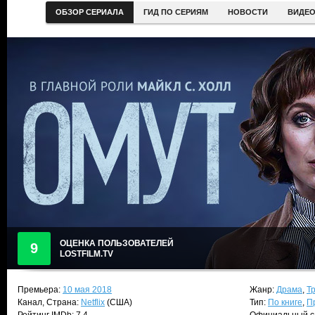
ОБЗОР СЕРИАЛА
ГИД ПО СЕРИЯМ
НОВОСТИ
ВИДЕ
ОЦЕНКА ПОЛЬЗОВАТЕЛЕЙ
9
LOSTFILM.TV
Премьера:
10 мая 2018
Жанр:
Драма
,
Т
Канал, Страна:
Netflix
(США)
Тип:
По книге
,
П