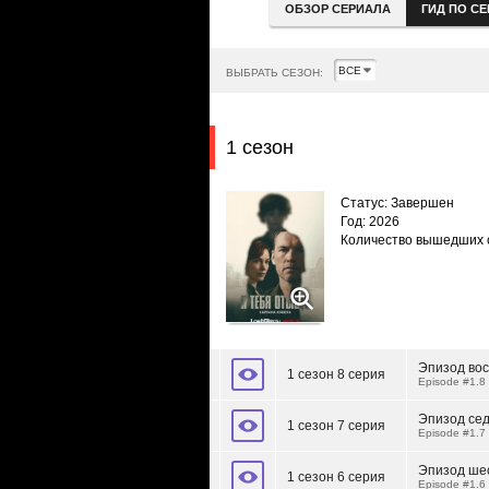
ОБЗОР СЕРИАЛА
ГИД ПО С
ВЫБРАТЬ СЕЗОН:
1 сезон
Статус: Завершен
Год: 2026
Количество вышедших 
Эпизод во
1 сезон 8 серия
Episode #1.8
Эпизод се
1 сезон 7 серия
Episode #1.7
Эпизод ше
1 сезон 6 серия
Episode #1.6