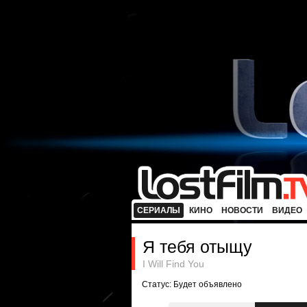
СЕРИАЛЫ
КИНО
НОВОСТИ
ВИДЕО
Я тебя отыщу
I Will Find You
Статус: Будет объявлено