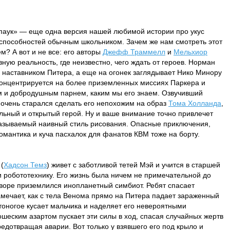
аук» — еще одна версия нашей любимой истории про укус
 способностей обычным школьником. Зачем же нам смотреть этот
ем? А вот и не все: его авторы
Джефф Траммелл
и
Мельхиор
ную реальность, где неизвестно, чего ждать от героев. Норман
я наставником Питера, а еще на огонек заглядывает Нико Минору
сконцентрируется на более приземленных миссиях Паркера и
ым и добродушным парнем, каким мы его знаем. Озвучивший
 очень старался сделать его непохожим на образ
Тома Холланда
,
ьный и открытый герой. Ну и ваше внимание точно привлечет
 называемый наивный стиль рисования. Опасные приключения,
мантика и куча пасхалок для фанатов КВМ тоже на борту.
(
Хадсон Темз
) живет с заботливой тетей Мэй и учится в старшей
и робототехнику. Его жизнь была ничем не примечательной до
воре приземлился инопланетный симбиот. Ребят спасает
амечает, как с тела Венома прямо на Питера падает зараженный
тоногое кусает мальчика и наделяет его невероятными
шеским азартом пускает эти силы в ход, спасая случайных жертв
едотвращая аварии. Вот только у взявшего его под крыло и