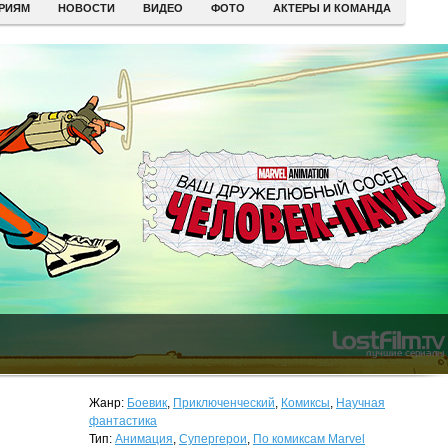
ЕРИЯМ
НОВОСТИ
ВИДЕО
ФОТО
АКТЕРЫ И КОМАНДА
Жанр:
Боевик
,
Приключенческий
,
Комиксы
,
Научная
фантастика
Тип:
Анимация
,
Супергерои
,
По комиксам Marvel