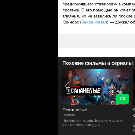
предложившего стажировку в компа
протеже. С его помощью он хочет о
влияния, но не завелись ли плохие
Коннорс (
Зехра Фазал
) — дружелюб
Похожие фильмы и сериалы
7.8
7.3
если?..
Осатанелые
f...?
Diabolical
ези, Приключенческий, Научная
Приключенческий, Боевик, Научная
T
астика, Боевик
фантастика, Комедия