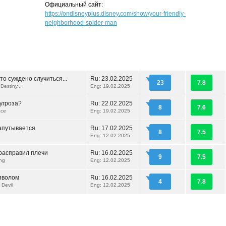
Официальный сайт:
https://ondisneyplus.disney.com/show/your-friendly-
neighborhood-spider-man
то суждено случиться...
Ru:
23.02.2025
23
7.8
Destiny...
Eng: 19.02.2025
угроза?
Ru:
22.02.2025
8
7.6
ace
Eng: 19.02.2025
апутывается
Ru:
17.02.2025
8
7.5
Eng: 12.02.2025
расправил плечи
Ru:
16.02.2025
9
7.5
ing
Eng: 12.02.2025
ьяволом
Ru:
16.02.2025
4
7.8
 Devil
Eng: 12.02.2025