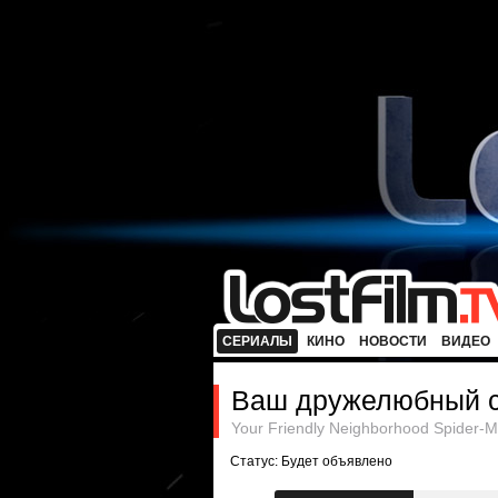
СЕРИАЛЫ
КИНО
НОВОСТИ
ВИДЕО
Ваш дружелюбный с
Your Friendly Neighborhood Spider-
Статус: Будет объявлено