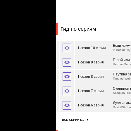
Гид по сериям
Если чему-
1 сезон 10 серия
If This Be My 
Герой или 
1 сезон 9 серия
Hero or Men
Паутина з
1 сезон 8 серия
Tangled Web
Скорпион 
1 сезон 7 серия
Scorpion Ris
Дуэль с д
1 сезон 6 серия
Duel With the
ВСЕ СЕРИИ (10)