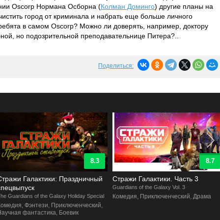
нии Oscorp Нормана Осборна (
Колман Доминго
) другие планы на
чистить город от криминала и набрать еще больше личного
 ребята в самом Oscorp? Можно ли доверять, например, доктору
ной, но подозрительной преподавательнице Питера?..
Поделиться:
8.3
8.7
Стражи Галактики: Праздничный
Стражи Галактики. Часть 3
спецвыпуск
Guardians of the Galaxy Vol. 3
he Guardians of the Galaxy Holiday Special
Комедия, Приключенческий, Драма
Комедия, Фэнтези, Приключенческий,
Научная фантастика, Боевик