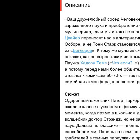
Описание
«Ваш дружелюбный сосед Человек-п
зараженного паука и приобретение
мультсериал, если мы и так все зна
Цвайер
переносят нас в альтернатив
Осборн, а не Тони Старк становитс
из «
Беглецов
». К тому же мультик 
покажет, как он вырос таким честн
Паучка
Хадсон Темз
(«
Что если?..
»)
а потому перед нами более общител
отсылка к комиксам 50-70-х — так
семейная атмосфера, юношеская ро
Сюжет
Одаренный школьник Питер Паркер 
школе в классе с уклоном в физику 
момента, когда прямо в школьном д
волшебник доктор Стрэндж, но не з
паук. Дальше по классике — членис
способностями. Парень со всем юно
грабителей в темных переулках и пр