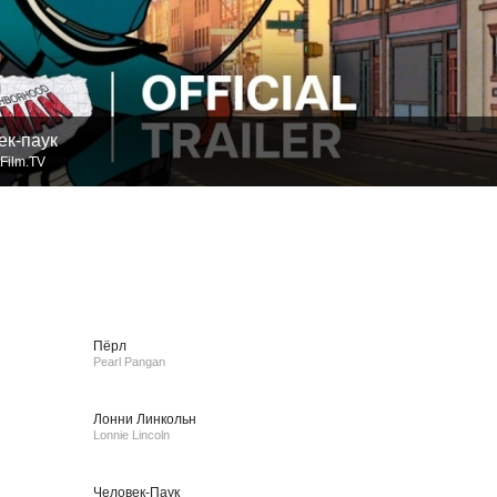
ек-паук
Film.TV
Пёрл
Pearl Pangan
Лонни Линкольн
Lonnie Lincoln
Человек-Паук