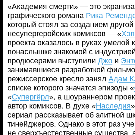
«Академия смерти» — это экраниз
графического романа
Рика Ременд
который стоял за созданием другой
несупергеройских комиксов — «
Хэп
проекта оказалось в руках умелой 
понаслышке знакомой с индустрие
продюсерами выступили
Джо
и
Энт
занимавшиеся разработкой фильмов
режиссерское кресло занял
Адам К
списке которого значатся эпизоды «
«
Супергёрл
», а шоураннером проек
автор комиксов. В духе «
Наследия
»
сериал рассказывает об элитной ш
тинейджеров. Однако в этот раз уч
не сверхъестественные существа, 