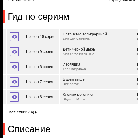
Рейтинг IMDb: 8
Официальный с
Гид по сериям
Потонем с Калифорнией
1 сезон 10 серия
Sink with California
Дети черной дыры
1 сезон 9 серия
Kids of the Black Hole
Изоляция
1 сезон 8 серия
The Clampdown
Будем выше
1 сезон 7 серия
Rise Above
Клеймо мученика
1 сезон 6 серия
Stigmata Martyr
ВСЕ СЕРИИ (10)
Описание