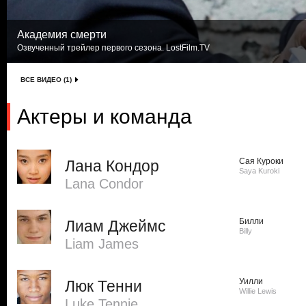
Академия смерти
Озвученный трейлер первого сезона. LostFilm.TV
ВСЕ ВИДЕО (1)
Актеры и команда
Сая Куроки
Лана Кондор
Saya Kuroki
Lana Condor
Билли
Лиам Джеймс
Billy
Liam James
Уилли
Люк Тенни
Willie Lewis
Luke Tennie