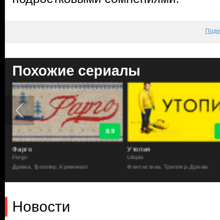
Поде
Похожие сериалы
8.9
Фарго
Утопия
Fargo
Utopia
Драма, Триллер, Криминал
Фантастика, Триллер, Драма
Новости