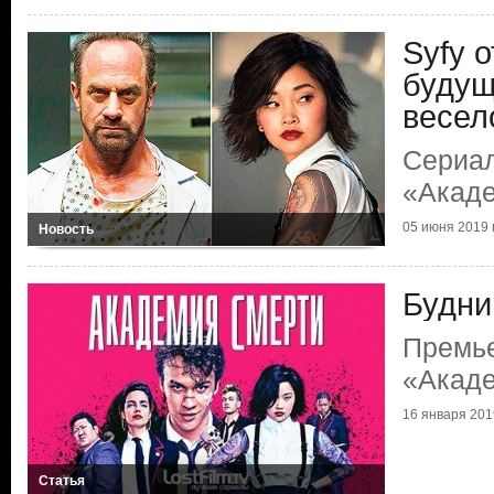
Syfy 
будущ
весел
Сериал
«Акаде
05 июня 2019 г
Новость
Будни
Премь
«Акаде
16 января 2019
Статья