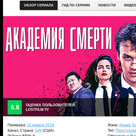
ОБЗОР СЕРИАЛА
ГИД ПО СЕРИЯМ
НОВОСТИ
ВИДЕ
ОЦЕНКА ПОЛЬЗОВАТЕЛЕЙ
8.8
LOSTFILM.TV
Премьера:
16 января 2019
Жанр:
Драма
,
Б
Канал, Страна:
Syfy
(США)
Тип:
Преступни