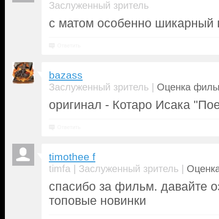
Заслуженный зритель
с матом особенно шикарный 
Ответить
bazass
|
Заслуженный зритель
Оценка фильм
оригинал - Котаро Исака "По
Ответить
timothee f
|
|
timfa
Заслуженный зритель
Оценка
спасибо за фильм. давайте о
топовые новинки