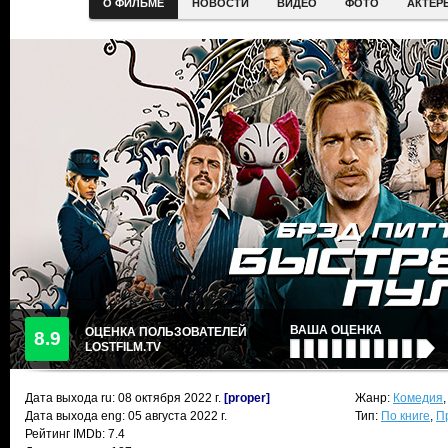
О ФИЛЬМЕ
НОВОСТИ
ВИДЕО
ФОТО
АКТЕР
ВАША ОЦЕНКА
ОЦЕНКА ПОЛЬЗОВАТЕЛЕЙ
8.9
LOSTFILM.TV
Дата выхода ru:
08 октября 2022
г.
[proper]
Жанр:
Комедия
Дата выхода eng: 05 августа 2022 г.
Тип:
По книге
,
П
Рейтинг IMDb: 7.4