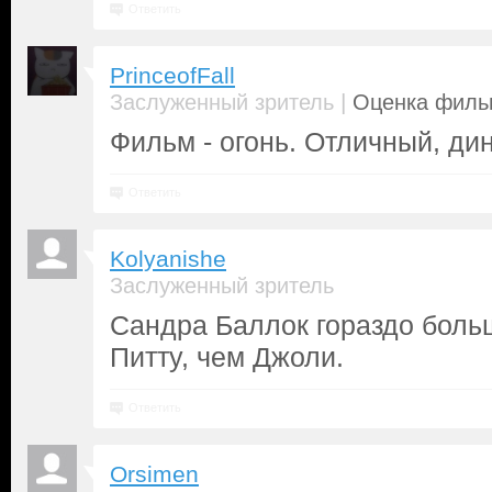
Ответить
PrinceofFall
|
Заслуженный зритель
Оценка фильм
Фильм - огонь. Отличный, ди
Ответить
Kolyanishe
Заслуженный зритель
Сандра Баллок гораздо боль
Питту, чем Джоли.
Ответить
Orsimen