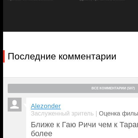
классный. Капризный подросток Принц (
Джои Кинг
) улыбается 
сама вынашивает план мести не кому-то, а целому боссу якудз
самого нелепого в мире прозвища Божья коровка (
Брэд Питт
) 
хочет, а потому пытается сойти с экспресса в любой подходящи
они — киллеры, у каждого, казалось бы, своя задача, но все в и
наклейкой паровозика на ручке и огромной суммой внутри. Как
которые сначала стреляют, а потом разбираются, кого-то тут по
смертельно опасной змеи, а кто-то провернет свою хитрую мно
из них в живых к конечной станции, и чего хочет Белая Смерть,
Последние комментарии
не решается даже произносить его настоящее имя? Кажется, эт
перешедшего на сторону мирного решения конфликтов и разг
коровку. Вот только никто из коллег не желает слушать его буд
ВСЕ КОММЕНТАРИИ (507)
Alezonder
|
Заслуженный зритель
Оценка фильм
Ближе к Гаю Ричи чем к Тара
более