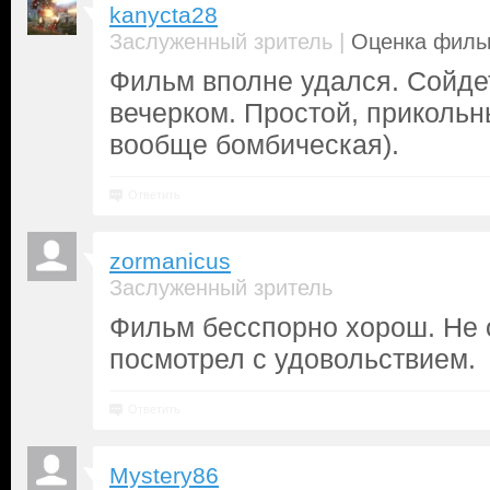
kanycta28
|
Заслуженный зритель
Оценка фильм
Фильм вполне удался. Сойде
вечерком. Простой, прикольн
вообще бомбическая).
Ответить
zormanicus
Заслуженный зритель
Фильм бесспорно хорош. Не 
посмотрел с удовольствием.
Ответить
Mystery86