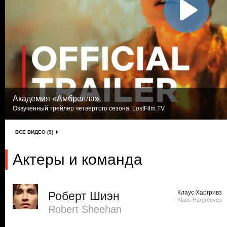
Академия «Амбрелла»
Озвученный трейлер четвертого сезона. LostFilm.TV
ВСЕ ВИДЕО (9)
Актеры и команда
Клаус Харгривз
Роберт Шиэн
Klaus Hargreeves
Robert Sheehan