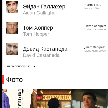
Номер Пять
Эйдан Галлахер
Number Five
Aidan Gallagher
Лютер Харгривз
Том Хоппер
Luther Hargreeves
Tom Hopper
Диего Харгривз
Дэвид Кастанеда
Diego Hargreeves
David Castañeda
ВЕСЬ СПИСОК (271)
Фото