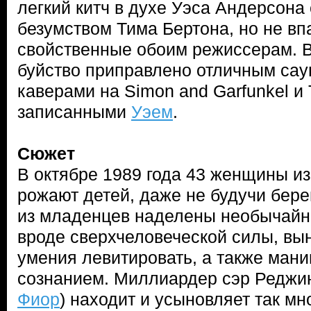
легкий китч в духе Уэса Андерсона
безумством Тима Бертона, но не вп
свойственные обоим режиссерам. В
буйство приправлено отличным сау
каверами на Simon and Garfunkel и T
записанными
Уэем
.
Сюжет
В октябре 1989 года 43 женщины из
рожают детей, даже не будучи бер
из младенцев наделены необычай
вроде сверхчеловеческой силы, вы
умения левитировать, а также ман
сознанием. Миллиардер сэр Реджин
Фиор
) находит и усыновляет так мно