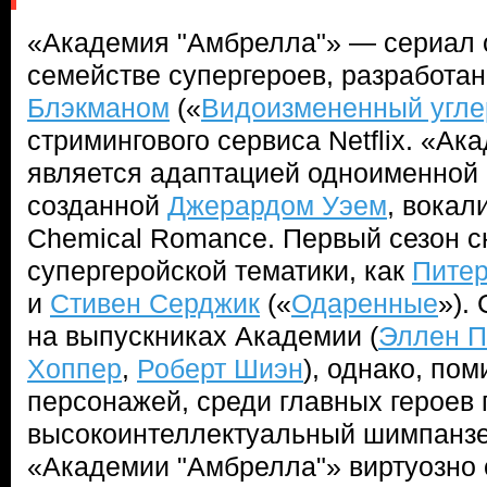
«Академия "Амбрелла"» — сериал
семействе супергероев, разработа
Блэкманом
(«
Видоизмененный угле
стримингового сервиса Netflix. «А
является адаптацией одноименной 
созданной
Джерардом Уэем
, вокал
Chemical Romance. Первый сезон с
супергеройской тематики, как
Питер
и
Стивен Серджик
(«
Одаренные
»).
на выпускниках Академии (
Эллен 
Хоппер
,
Роберт Шиэн
), однако, по
персонажей, среди главных героев 
высокоинтеллектуальный шимпанзе
«Академии "Амбрелла"» виртуозно 