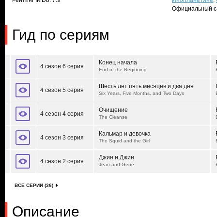
Рейтинг IMDb: 7.9
Инопланетяне
,
Официальный с
Гид по сериям
Конец начала
4 сезон 6 серия
End of the Beginning
Шесть лет пять месяцев и два дня
4 сезон 5 серия
Six Years, Five Months, and Two Days
Очищение
4 сезон 4 серия
The Cleanse
Кальмар и девочка
4 сезон 3 серия
The Squid and the Girl
Джин и Джин
4 сезон 2 серия
Jean and Gene
ВСЕ СЕРИИ (36)
Описание