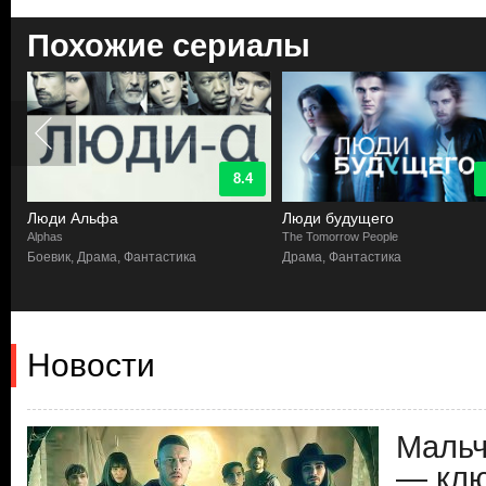
Похожие сериалы
8.4
Люди Альфа
Люди будущего
Alphas
The Tomorrow People
Боевик, Драма, Фантастика
Драма, Фантастика
Новости
Мальч
— клю