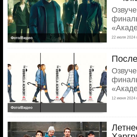
Озвуче
финаль
«Акаде
22 июля 2024 г
Фото/Видео
После
Озвуче
финаль
«Акаде
12 июня 2024 г
Фото/Видео
Летне
Харгр