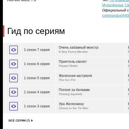
Рейтинг IMDb: 7.9
Тип:
По комикса
Мультфильм
,
Св
Официальный с
commandos/44f3
Гид по сериям
Очень забавный монстр
1 сезон 7 серия
A Very Funny Monster
Приятель-скелет
1 сезон 6 серия
Priyatel Skelet
Железная кастрюля
1 сезон 5 серия
The Iron Pot
Погоня за белками
1 сезон 4 серия
Chasing Squirrels
Ура Железкину
1 сезон 3 серия
Cheers to the Tin Man
ВСЕ СЕРИИ (7)