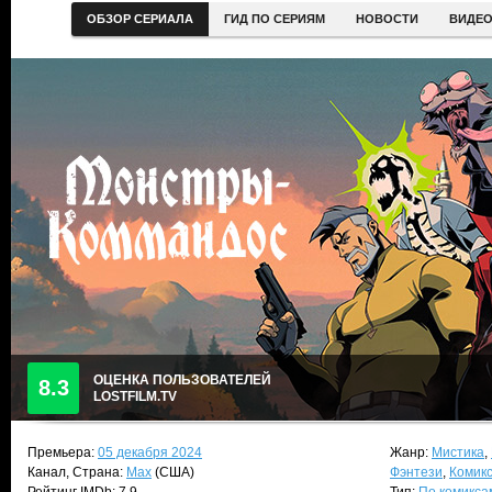
ОБЗОР СЕРИАЛА
ГИД ПО СЕРИЯМ
НОВОСТИ
ВИДЕ
ОЦЕНКА ПОЛЬЗОВАТЕЛЕЙ
8.3
LOSTFILM.TV
Премьера:
05 декабря 2024
Жанр:
Мистика
,
Канал, Страна:
Max
(США)
Фэнтези
,
Комик