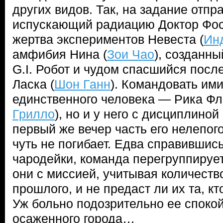
других видов. Так, на задание отпр
испускающий радиацию Доктор Фос
жертва экспериментов Невеста (
Ин
амфибия Нина (
Зои Чао
), созданны
G.I. Робот и чудом спасшийся пос
Ласка (
Шон Ганн
). Командовать им
единственного человека — Рика Фла
Грилло
), но и у него с дисциплино
первый же вечер часть его нелепого
чуть не погибает. Едва справившись
чародейки, команда перегруппирует
они с миссией, учитывая количеств
прошлого, и не предаст ли их та, к
Уж больно подозрительно ее споко
осаженного города…