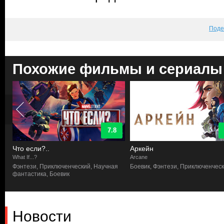
Поде
Похожие фильмы и сериалы
7.8
Что если?..
Аркейн
What If...?
Arcane
Фэнтези, Приключенческий, Научная
Боевик, Фэнтези, Приключенчес
фантастика, Боевик
Новости