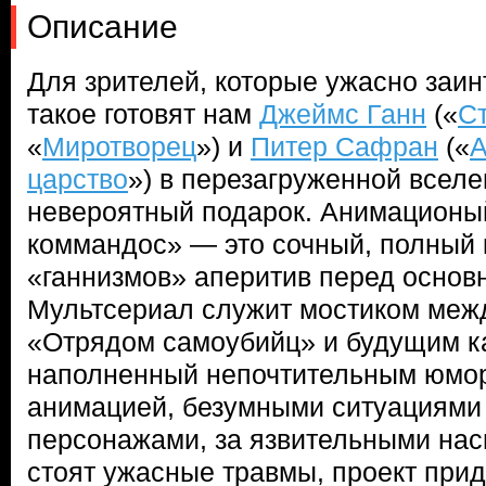
Описание
Для зрителей, которые ужасно заин
такое готовят нам
Джеймс Ганн
(«
С
«
Миротворец
») и
Питер Сафран
(«
А
царство
») в перезагруженной всел
невероятный подарок. Анимационы
коммандос» — это сочный, полный
«ганнизмов» аперитив перед осно
Мультсериал служит мостиком меж
«Отрядом самоубийц» и будущим к
наполненный непочтительным юмор
анимацией, безумными ситуациями
персонажами, за язвительными на
стоят ужасные травмы, проект прид