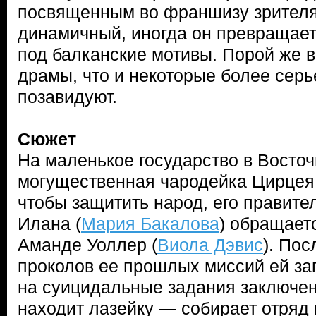
посвященным во франшизу зрителя
динамичный, иногда он превращает
под балканские мотивы. Порой же в
драмы, что и некоторые более серь
позавидуют.
Сюжет
На маленькое государство в Восто
могущественная чародейка Цирцея 
чтобы защитить народ, его правите
Илана (
Мария Бакалова
) обращает
Аманде Уоллер (
Виола Дэвис
). Пос
проколов ее прошлых миссий ей за
на суицидальные задания заключе
находит лазейку — собирает отряд 