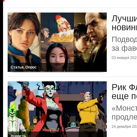
Лучши
новин
Подвод
за фав
03 января 2025
Статья, Опрос
Рик Ф
еще 
«Монс
продле
24 декабря 202
Новость