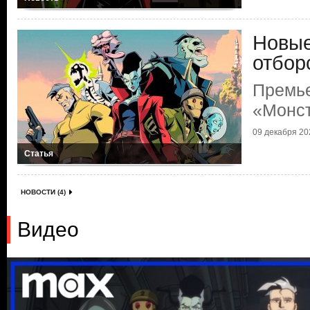
Новы
отбор
Премь
«Монс
09 декабря 202
Статья
НОВОСТИ (4)
Видео