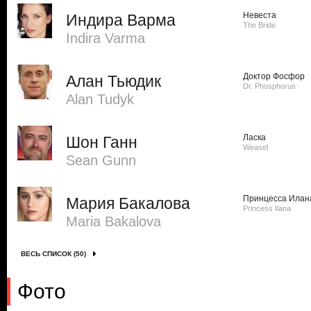
Невеста
Индира Варма
The Bride
Indira Varma
Доктор Фосфор
Алан Тьюдик
Dr. Phosphorus
Alan Tudyk
Ласка
Шон Ганн
Weasel
Sean Gunn
Принцесса Илан
Мария Бакалова
Princess Ilana
Maria Bakalova
ВЕСЬ СПИСОК (50)
Фото