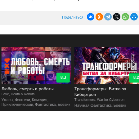
Поделиться:
8.3
8.2
Любовь, смерть и роботы
Трансформеры: Битва за
Кибертрон
ove, Death & Robots
Ужасы, Фэнтези, Комедия,
Transformers: War for Cybertron
Приключенческий, Фантастика, Боевик
Научная фантастика, Боевик