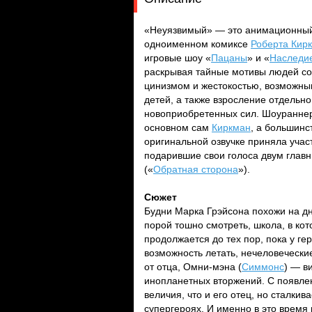
«Неуязвимый» — это анимационный
одноименном комиксе
Роберта Кир
игровые шоу «
Пацаны
» и «
Наследи
раскрывая тайные мотивы людей со
цинизмом и жестокостью, возможны
детей, а также взросление отдельн
новоприобретенных сил. Шоуранне
основном сам
Киркман
, а большин
оригинальной озвучке приняла учас
подарившие свои голоса двум глав
(«
Обратная сторона
»).
Сюжет
Будни Марка Грэйсона похожи на дн
порой тошно смотреть, школа, в кот
продолжается до тех пор, пока у г
возможность летать, нечеловеческие
от отца, Омни-мэна (
Симмонс
) — в
инопланетных вторжений. С появлен
величия, что и его отец, но сталки
супергероях. И именно в это время