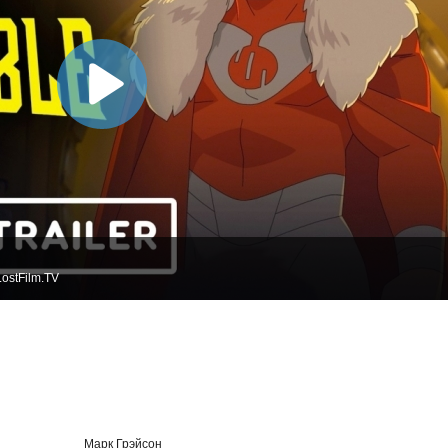
ostFilm.TV
Марк Грэйсон