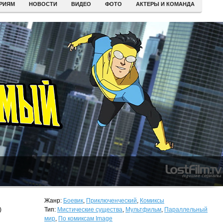
ЕРИЯМ
НОВОСТИ
ВИДЕО
ФОТО
АКТЕРЫ И КОМАНДА
Жанр:
Боевик
,
Приключенческий
,
Комиксы
)
Тип:
Мистические существа
,
Мультфильм
,
Параллельный
мир
,
По комиксам Image