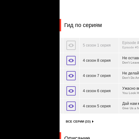
Гид по сериям
Episode #
5 сезон 1 серия
Episode #5
Не остав
4 сезон 8 серия
Don't Leav
Не делай
4 сезон 7 серия
Don't Do A
Ужасно 
4 сезон 6 серия
You Look Ho
Дай нам 
4 сезон 5 серия
Give Us a 
ВСЕ СЕРИИ (33)
Описание