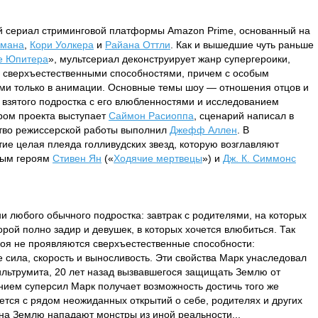
 сериал стриминговой платформы Amazon Prime, основанный на
кмана
,
Кори Уолкера
и
Райана Оттли
. Как и вышедшие чуть раньше
е Юпитера
», мультсериал деконструирует жанр супергероики,
 сверхъестественными способностями, причем с особым
ми только в анимации. Основные темы шоу — отношения отцов и
о взятого подростка с его влюбленностями и исследованием
ром проекта выступает
Саймон Расиоппа
, сценарий написал в
ство режиссерской работы выполнил
Джефф Аллен
. В
тие целая плеяда голливудских звезд, которую возглавляют
ным героям
Стивен Ян
(«
Ходячие мертвецы
») и
Дж. К. Симмонс
и любого обычного подростка: завтрак с родителями, на которых
орой полно задир и девушек, в которых хочется влюбиться. Так
ероя не проявляются сверхъестественные способности:
 сила, скорость и выносливость. Эти свойства Марк унаследовал
ильтрумита, 20 лет назад вызвавшегося защищать Землю от
ием суперсил Марк получает возможность достичь того же
вается с рядом неожиданных открытий о себе, родителях и других
 на Землю нападают монстры из иной реальности...