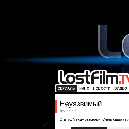
СЕРИАЛЫ
КИНО
НОВОСТИ
ВИДЕО
Неуязвимый
Invincible
Статус: Между сезонами. Следующая сери