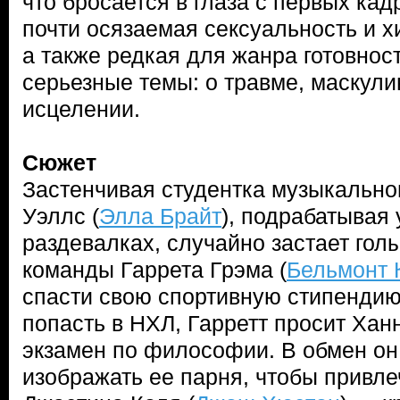
что бросается в глаза с первых кад
почти осязаемая сексуальность и 
а также редкая для жанра готовност
серьезные темы: о травме, маскули
исцелении.
Сюжет
Застенчивая студентка музыкально
Уэллс (
Элла Брайт
), подрабатывая
раздевалках, случайно застает гол
команды Гаррета Грэма (
Бельмонт 
спасти свою спортивную стипендию
попасть в НХЛ, Гарретт просит Хан
экзамен по философии. В обмен он
изображать ее парня, чтобы привл