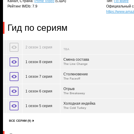
Канал, Страна:
Prime Video
(США)
Тип:
По книге
Рейтинг IMDb: 7.9
Официальный с
https://www.am
Гид по сериям
2 сезон 1 серия
TBA
Смена состава
1 сезон 8 серия
The Line Change
Столкновение
1 сезон 7 серия
The Faceoff
Отрыв
1 сезон 6 серия
The Breakaway
Холодная индейка
1 сезон 5 серия
The Cold Turkey
ВСЕ СЕРИИ (9)