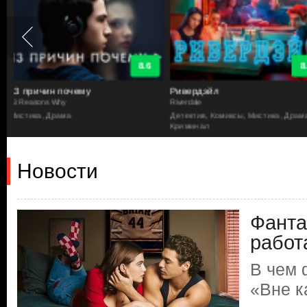
8.5
Ривердэйл
Половое воспитание
Riverdale
Sex Education
Детектив, Комиксы, Мистика, Драма,
Комедия, Драма
Криминал
Новости
Фанта
работ
В чем 
«Вне к