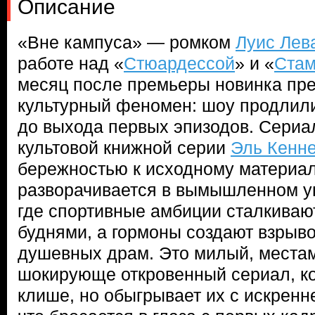
Описание
«Вне кампуса» — ромком
Луис Лев
работе над «
Стюардессой
» и «
Стам
месяц после премьеры новинка пре
культурный феномен: шоу продлили
до выхода первых эпизодов. Сериа
культовой книжной серии
Эль Кенн
бережностью к исходному материал
разворачивается в вымышленном у
где спортивные амбиции сталкиваю
буднями, а гормоны создают взрыв
душевных драм. Это милый, места
шокирующе откровенный сериал, ко
клише, но обыгрывает их с искренн