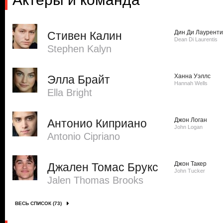
Дин Ди Лауренти
Стивен Калин
Dean Di Laurentis
Stephen Kalyn
Ханна Уэллс
Элла Брайт
Hannah Wells
Ella Bright
Джон Логан
Антонио Киприано
John Logan
Antonio Cipriano
Джон Такер
Джален Томас Брукс
John Tucker
Jalen Thomas Brooks
ВЕСЬ СПИСОК (73)