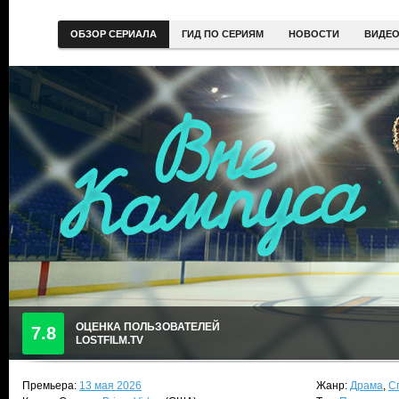
ОБЗОР СЕРИАЛА
ГИД ПО СЕРИЯМ
НОВОСТИ
ВИДЕ
ОЦЕНКА ПОЛЬЗОВАТЕЛЕЙ
7.8
LOSTFILM.TV
Премьера:
13 мая 2026
Жанр:
Драма
,
С