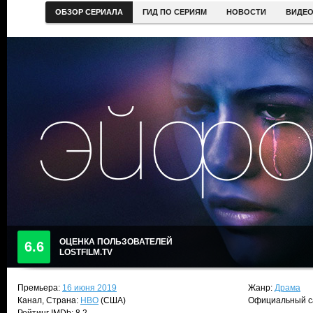
ОБЗОР СЕРИАЛА
ГИД ПО СЕРИЯМ
НОВОСТИ
ВИДЕ
ОЦЕНКА ПОЛЬЗОВАТЕЛЕЙ
6.6
LOSTFILM.TV
Премьера:
16 июня 2019
Жанр:
Драма
Канал, Страна:
HBO
(США)
Официальный с