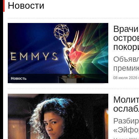
Новости
Врачи
остро
покор
Объяв
преми
08 июля 2026 г
Новость
Молит
ослаб
Разбир
«Эйфо