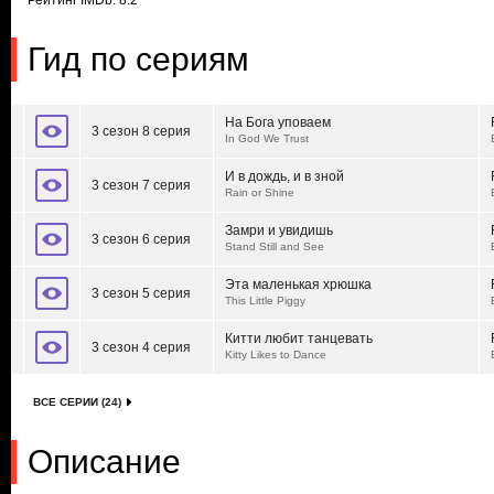
Рейтинг IMDb: 8.2
Гид по сериям
На Бога уповаем
3 сезон 8 серия
In God We Trust
И в дождь, и в зной
3 сезон 7 серия
Rain or Shine
Замри и увидишь
3 сезон 6 серия
Stand Still and See
Эта маленькая хрюшка
3 сезон 5 серия
This Little Piggy
Китти любит танцевать
3 сезон 4 серия
Kitty Likes to Dance
ВСЕ СЕРИИ (24)
Описание