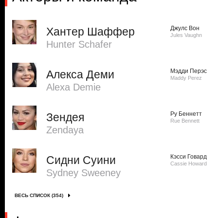
Джулс Вон
Хантер Шаффер
Jules Vaughn
Hunter Schafer
Мэдди Перэс
Алекса Деми
Maddy Perez
Alexa Demie
Ру Беннетт
Зендея
Rue Bennett
Zendaya
Кэсси Говард
Сидни Суини
Cassie Howard
Sydney Sweeney
ВЕСЬ СПИСОК (354)