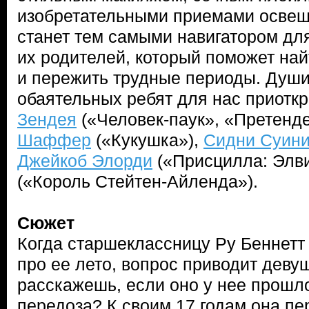
изобретательными приемами освещ
станет тем самыми навигатором дл
их родителей, который поможет найт
и пережить трудные периоды. Душ
обаятельных ребят для нас приотк
Зендея
(«Человек-паук», «Претенд
Шаффер
(«Кукушка»),
Сидни Суин
Джейкоб Элорди
(«Присцилла: Элви
(«Король Стейтен-Айленда»).
Сюжет
Когда старшеклассницу Ру Беннетт 
про ее лето, вопрос приводит девушк
расскажешь, если оно у нее прошл
передоза? К своим 17 годам она п