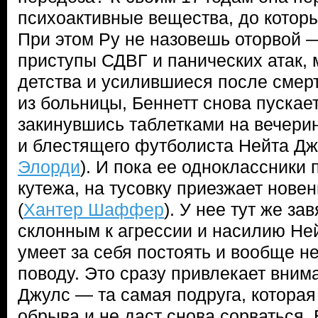
психоактивные вещества, до которы
При этом Ру не назовешь оторвой —
приступы СДВГ и панических атак,
детства и усилившиеся после смер
из больницы, Беннетт снова пускает
закинувшись таблетками на вечери
и блестящего футболиста Нейта Дж
Элорди
). И пока ее одноклассники
кутежа, на тусовку приезжает нове
(
Хантер Шаффер
). У нее тут же за
склонным к агрессии и насилию Не
умеет за себя постоять и вообще не
поводу. Это сразу привлекает вним
Джулс — та самая подруга, которая
обрыва и не даст снова сорваться. 