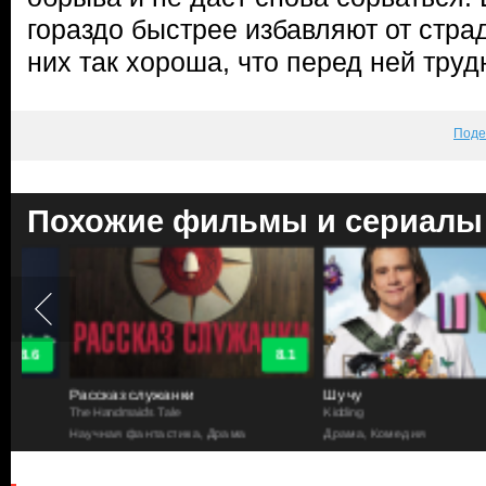
гораздо быстрее избавляют от стра
них так хороша, что перед ней тру
Поде
Похожие фильмы и сериалы
8.1
Рассказ служанки
Шучу
The Handmaid's Tale
Kidding
Научная фантастика, Драма
Драма, Комедия