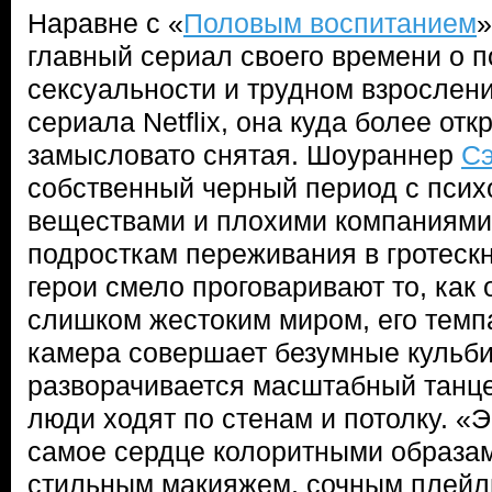
Наравне с «
Половым воспитанием
главный сериал своего времени о п
сексуальности и трудном взрослени
сериала Netflix, она куда более отк
замысловато снятая. Шоураннер
Сэ
собственный черный период с пси
веществами и плохими компаниями 
подросткам переживания в гротеск
герои смело проговаривают то, как
слишком жестоким миром, его темп
камера совершает безумные кульби
разворачивается масштабный танц
люди ходят по стенам и потолку. «
самое сердце колоритными образам
стильным макияжем, сочным плейл