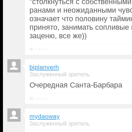
"столкнуться с собственными
ранами и неожиданными чувс
означает что половину таймин
принято, занимать сопливые к
заценю, все же))
Ответить
biplanverh
Заслуженный зритель
Очередная Санта-Барбара
Ответить
mydaoway
Заслуженный зритель