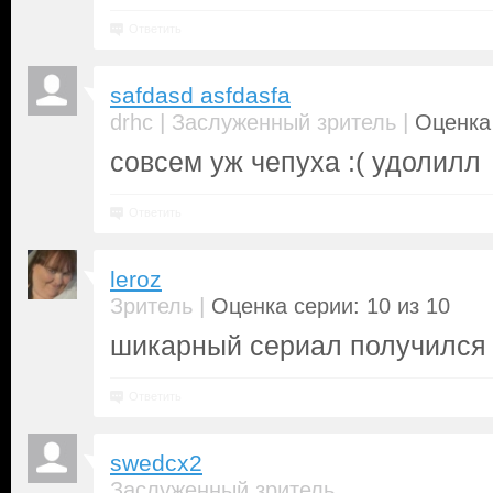
Ответить
safdasd asfdasfa
|
|
drhc
Заслуженный зритель
Оценка 
совсем уж чепуха :( удолилл
Ответить
leroz
|
Зритель
Оценка серии: 10 из 10
шикарный сериал получился
Ответить
swedcx2
Заслуженный зритель