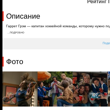
Рейтинг 
Описание
Гаррет Грэм — капитан хоккейной команды, которому нужно п
продолжить играть. Он просит местную отличницу, музыкантшу 
…ПОДРОБНО
обмен он предлагает притвориться ее парнем, чтобы привлечь
которого она влюблена.
Поде
Фото