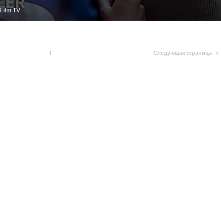
Film.TV
Следующая страница
1